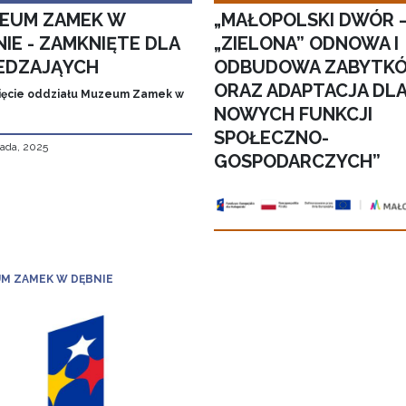
EUM ZAMEK W
„MAŁOPOLSKI DWÓR 
IE - ZAMKNIĘTE DLA
„ZIELONA” ODNOWA I
EDZAJĄYCH
ODBUDOWA ZABYTK
ORAZ ADAPTACJA DL
ęcie oddziału Muzeum Zamek w
NOWYCH FUNKCJI
SPOŁECZNO-
pada, 2025
GOSPODARCZYCH”
M ZAMEK W DĘBNIE