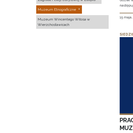
udział 
następu
Muzeum Etnograficzne
15 maja
Muzeum Wincentego Witosa w
Wierzchosławicach
SIEDZI
PRA
MUZE