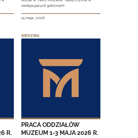
e w
udział w „Nocy Muzeów” będą czynne w
następujących godzinach:
15 maja, 2026
SIEDZIBA
PRACA ODDZIAŁÓW
6 R.
MUZEUM 1-3 MAJA 2026 R.