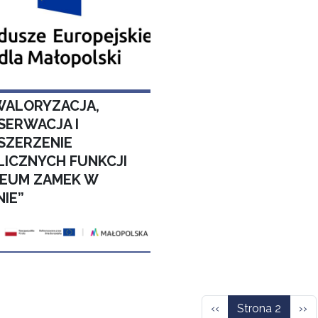
WALORYZACJA,
SERWACJA I
SZERZENIE
LICZNYCH FUNKCJI
EUM ZAMEK W
NIE”
icowanie
Poprzednia strona
Nas
‹‹
Strona 2
››