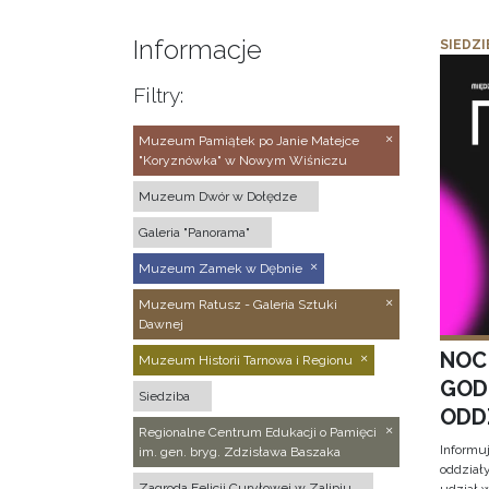
Informacje
SIEDZI
Filtry:
Muzeum Pamiątek po Janie Matejce
"Koryznówka" w Nowym Wiśniczu
Muzeum Dwór w Dołędze
Galeria "Panorama"
Muzeum Zamek w Dębnie
Muzeum Ratusz - Galeria Sztuki
Dawnej
NOC
Muzeum Historii Tarnowa i Regionu
GOD
Siedziba
ODD
Regionalne Centrum Edukacji o Pamięci
Informu
im. gen. bryg. Zdzisława Baszaka
oddział
Zagroda Felicji Curyłowej w Zalipiu