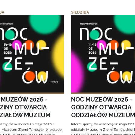
BA
SIEDZIBA
 MUZEÓW 2026 -
NOC MUZEÓW 2026 -
ZINY OTWARCIA
GODZINY OTWARCIA
ZIAŁÓW MUZEUM
ODDZIAŁÓW MUZEUM
jemy, że w sobotę 16 maja 2026 r.
Informujemy, że w sobotę 16 maja 2026
y Muzeum Ziemi Tarnowskiej biorące
oddziały Muzeum Ziemi Tarnowskiej 