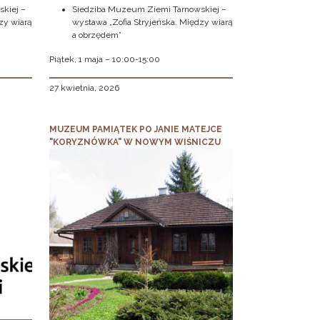
kiej –
Siedziba Muzeum Ziemi Tarnowskiej –
zy wiarą
wystawa „Zofia Stryjeńska. Między wiarą
a obrzędem”
Piątek, 1 maja – 10:00-15:00
27 kwietnia, 2026
MUZEUM PAMIĄTEK PO JANIE MATEJCE
"KORYZNÓWKA" W NOWYM WIŚNICZU