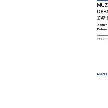
MUZ
DĘBN
ZWI
Zamkni
Dębni
e
27 listo
MUZEU