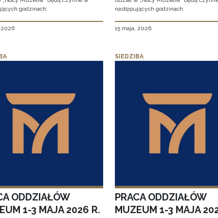
w „Nocy Muzeów” będą czynne w
udział w „Nocy Muzeów” będą czynn
jących godzinach:
następujących godzinach:
, 2026
15 maja, 2026
BA
SIEDZIBA
CA ODDZIAŁÓW
PRACA ODDZIAŁÓW
UM 1-3 MAJA 2026 R.
MUZEUM 1-3 MAJA 202