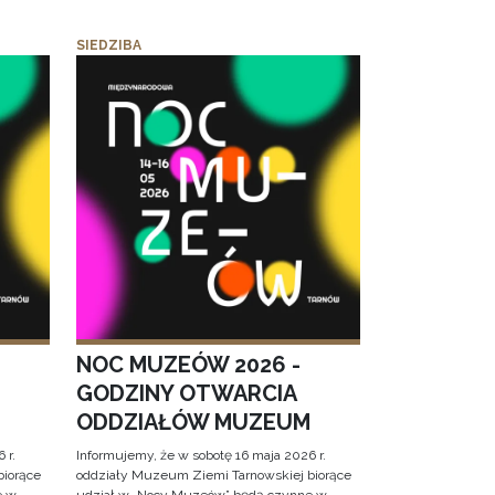
SIEDZIBA
NOC MUZEÓW 2026 -
GODZINY OTWARCIA
ODDZIAŁÓW MUZEUM
 r.
Informujemy, że w sobotę 16 maja 2026 r.
biorące
oddziały Muzeum Ziemi Tarnowskiej biorące