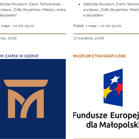
edziba Muzeum Ziemi Tarnowskiej –
Siedziba Muzeum Ziemi Tarnows
stawa „Zofia Stryjeńska. Między wiarą
wystawa „Zofia Stryjeńska. Międ
obrzędem”
a obrzędem”
1 maja – 10:00-15:00
Piątek, 1 maja – 10:00-15:00
tnia, 2026
27 kwietnia, 2026
M ZAMEK W DĘBNIE
MUZEUM ETNOGRAFICZNE