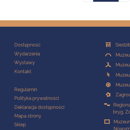
Na skróty
Oddziały
Dostępność
Siedzi
Wydarzenia
Muzeum
Wystawy
Muzeum
Kontakt
Muzeu
Muzeu
Na skróty
Regulamin
Zagrod
Polityka prywatności
Regiona
Deklaracja dostępności
bryg. Z
Mapa strony
Muzeum
Sklep
Nowym 