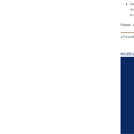
Si
wy
a 
Piątek, 
27 kwie
MUZEU