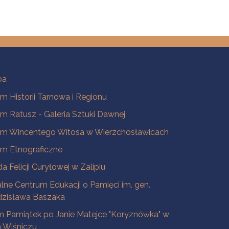
ba
 Historii Tarnowa i Regionu
 Ratusz - Galeria Sztuki Dawnej
m Wincentego Witosa w Wierzchosławicach
m Etnograficzne
a Felicji Curyłowej w Zalipiu
lne Centrum Edukacji o Pamięci im. gen.
dzisława Baszaka
 Pamiątek po Janie Matejce "Koryznówka" w
Wiśniczu