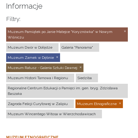
Informacje
Filtry:
Muzeum Pamiątek po Janie Matejce "Koryznówka" w Nowym
Wiśniczu
Muzeum Dwór w Dołędze
Galeria "Panorama"
Muzeum Zamek w Dębnie
Muzeum Ratusz - Galeria Sztuki Dawnej
Muzeum Historii Tarnowa i Regionu
Siedziba
Regionalne Centrum Edukacji o Pamięci im. gen. bryg. Zdzisława
Baszaka
Zagroda Felicji Curyłowej w Zalipiu
Muzeum Etnograficzne
Muzeum Wincentego Witosa w Wierzchosławicach
MUZEUM ETNOGRAFICZNE