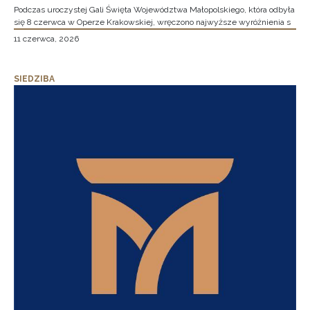
Podczas uroczystej Gali Święta Województwa Małopolskiego, która odbyła
się 8 czerwca w Operze Krakowskiej, wręczono najwyższe wyróżnienia s
11 czerwca, 2026
SIEDZIBA