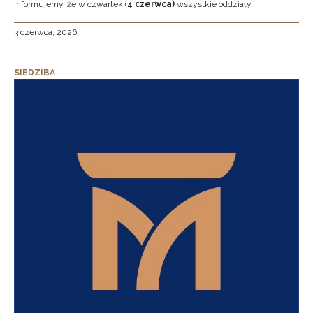
Informujemy, że w czwartek (
4 czerwca)
wszystkie oddziały
3 czerwca, 2026
SIEDZIBA