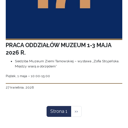
PRACA ODDZIAŁÓW MUZEUM 1-3 MAJA
2026 R.
Siedziba Muzeum Ziemi Tarnowskiej – wystawa „Zofia Stryjeńska.
Między wiarą a obrzędem”
Piątek, 1 maja – 10:00-15:00
27 kwietnia, 2026
Stronicowanie
Następna strona
Strona 1
››