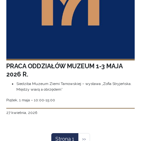
PRACA ODDZIAŁÓW MUZEUM 1-3 MAJA
2026 R.
Siedziba Muzeum Ziemi Tarnowskiej – wystawa „Zofia Stryjeńska.
Między wiarą a obrzędem”
Piątek, 1 maja – 10:00-15:00
27 kwietnia, 2026
Stronicowanie
Następna strona
Strona 1
››