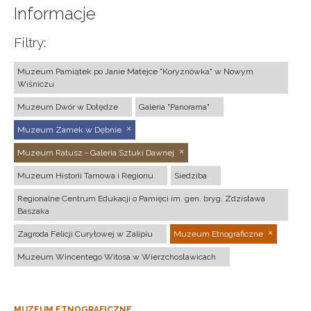
Informacje
Filtry:
Muzeum Pamiątek po Janie Matejce "Koryznówka" w Nowym
Wiśniczu
Muzeum Dwór w Dołędze
Galeria "Panorama"
Muzeum Zamek w Dębnie
Muzeum Ratusz - Galeria Sztuki Dawnej
Muzeum Historii Tarnowa i Regionu
Siedziba
Regionalne Centrum Edukacji o Pamięci im. gen. bryg. Zdzisława
Baszaka
Zagroda Felicji Curyłowej w Zalipiu
Muzeum Etnograficzne
Muzeum Wincentego Witosa w Wierzchosławicach
MUZEUM ETNOGRAFICZNE