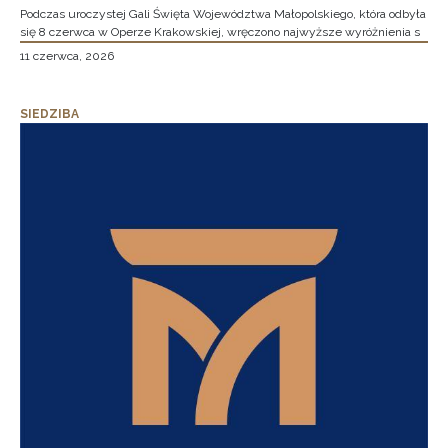
Podczas uroczystej Gali Święta Województwa Małopolskiego, która odbyła
się 8 czerwca w Operze Krakowskiej, wręczono najwyższe wyróżnienia s
11 czerwca, 2026
SIEDZIBA