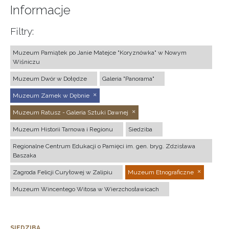
Informacje
Filtry:
Muzeum Pamiątek po Janie Matejce "Koryznówka" w Nowym
Wiśniczu
Muzeum Dwór w Dołędze
Galeria "Panorama"
Muzeum Zamek w Dębnie
Muzeum Ratusz - Galeria Sztuki Dawnej
Muzeum Historii Tarnowa i Regionu
Siedziba
Regionalne Centrum Edukacji o Pamięci im. gen. bryg. Zdzisława
Baszaka
Zagroda Felicji Curyłowej w Zalipiu
Muzeum Etnograficzne
Muzeum Wincentego Witosa w Wierzchosławicach
SIEDZIBA