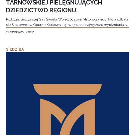
TARNOWSKIEJ PIELĘGNUJĄCYCH
DZIEDZICTWO REGIONU.
Podczas uroczystej Gali Święta Województwa Małopolskiego, która odbyła
się 8 czerwca w Operze Krakowskiej, wręczono najwyższe wyróżnienia s
11 czerwca, 2026
SIEDZIBA