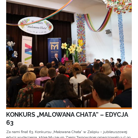
KONKURS „MALOWANA CHATA” – EDYCJA
63
Za nami finał 63. Konkursu „Malowana Chata” w Zalipiu – jubileuszowej
edycji wydarzenia, które Muzeum Ziemi Tarnowskiej organizowało już po