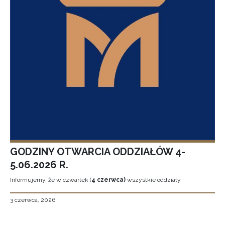
GODZINY OTWARCIA ODDZIAŁÓW 4-
5.06.2026 R.
Informujemy, że w czwartek (
4 czerwca)
wszystkie oddziały
3 czerwca, 2026