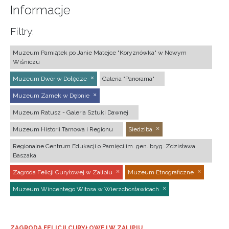
Informacje
Filtry:
Muzeum Pamiątek po Janie Matejce "Koryznówka" w Nowym
Wiśniczu
Muzeum Dwór w Dołędze
Galeria "Panorama"
Muzeum Zamek w Dębnie
Muzeum Ratusz - Galeria Sztuki Dawnej
Muzeum Historii Tarnowa i Regionu
Siedziba
Regionalne Centrum Edukacji o Pamięci im. gen. bryg. Zdzisława
Baszaka
Zagroda Felicji Curyłowej w Zalipiu
Muzeum Etnograficzne
Muzeum Wincentego Witosa w Wierzchosławicach
ZAGRODA FELICJI CURYŁOWEJ W ZALIPIU