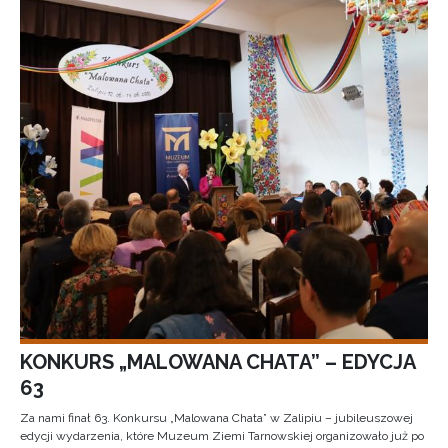
KONKURS „MALOWANA CHATA” – EDYCJA
63
Za nami finał 63. Konkursu „Malowana Chata” w Zalipiu – jubileuszowej
edycji wydarzenia, które Muzeum Ziemi Tarnowskiej organizowało już po