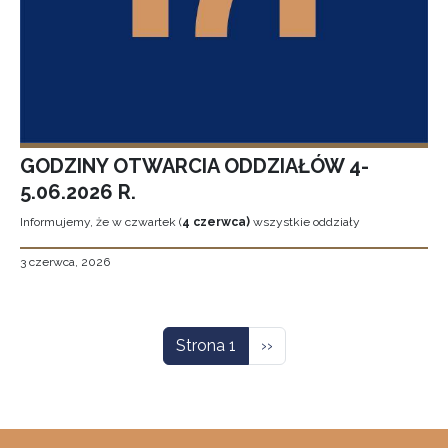
GODZINY OTWARCIA ODDZIAŁÓW 4-
5.06.2026 R.
Informujemy, że w czwartek (
4 czerwca)
wszystkie oddziały
3 czerwca, 2026
Stronicowanie
Następna strona
Strona 1
››