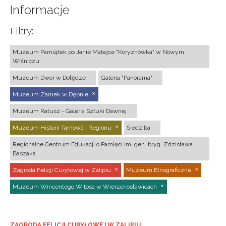
Informacje
Filtry:
Muzeum Pamiątek po Janie Matejce "Koryznówka" w Nowym
Wiśniczu
Muzeum Dwór w Dołędze
Galeria "Panorama"
Muzeum Zamek w Dębnie
Muzeum Ratusz - Galeria Sztuki Dawnej
Muzeum Historii Tarnowa i Regionu
Siedziba
Regionalne Centrum Edukacji o Pamięci im. gen. bryg. Zdzisława
Baszaka
Zagroda Felicji Curyłowej w Zalipiu
Muzeum Etnograficzne
Muzeum Wincentego Witosa w Wierzchosławicach
ZAGRODA FELICJI CURYŁOWEJ W ZALIPIU