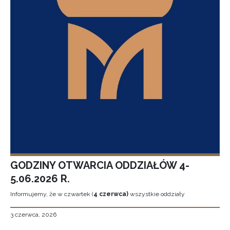
GODZINY OTWARCIA ODDZIAŁÓW 4-
5.06.2026 R.
Informujemy, że w czwartek (
4 czerwca)
wszystkie oddziały
3 czerwca, 2026