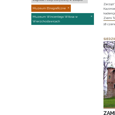
Zarząd 
Muzeum Etnograficzne
Kazimier
kadencj
Muzeum Wincentego Witosa w
Ziemi T
Wierzchosławicach
18 czer
SIEDZI
ZAM