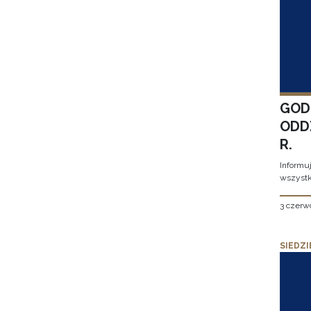
GOD
ODD
R.
Informu
wszystk
3 czerw
SIEDZI