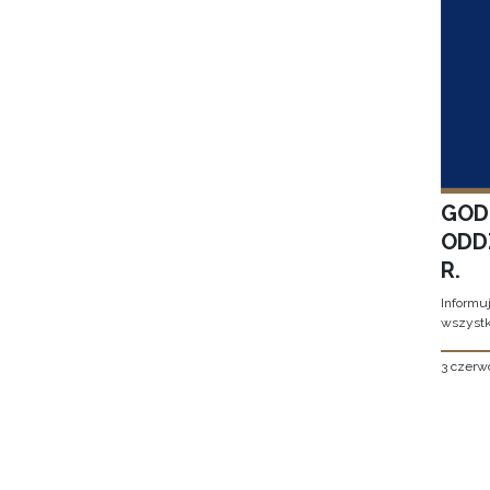
GOD
ODD
R.
Informu
wszystk
3 czerw
Stron