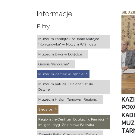
Informacje
SIEDZI
Filtry:
Muzeum Pamiątek po Janie Matejce
"Koryznówka" w Nowym Wiśniczu
Muzeum Dwór w Dołędze
Galeria "Panorama"
Muzeum Zamek w Dębnie
Muzeum Ratusz - Galeria Sztuki
Dawnej
KAZ
Muzeum Historii Tarnowa i Regionu
POW
Siedziba
KAD
Regionalne Centrum Edukacji o Pamięci
MUZ
im. gen. bryg. Zdzisława Baszaka
TAR
Zagroda Felicji Curyłowej w Zalipiu