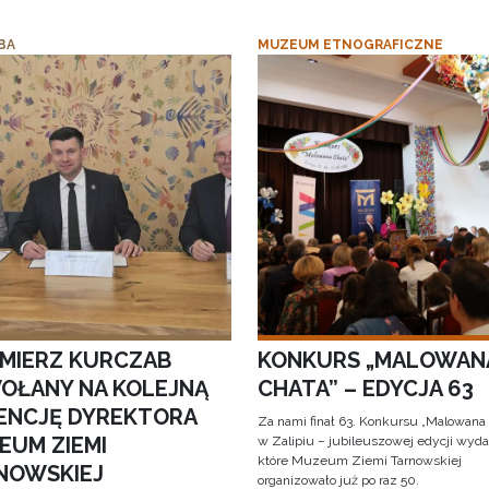
BA
MUZEUM ETNOGRAFICZNE
IMIERZ KURCZAB
KONKURS „MALOWAN
OŁANY NA KOLEJNĄ
CHATA” – EDYCJA 63
ENCJĘ DYREKTORA
Za nami finał 63. Konkursu „Malowana
EUM ZIEMI
w Zalipiu – jubileuszowej edycji wyda
które Muzeum Ziemi Tarnowskiej
NOWSKIEJ
organizowało już po raz 50.