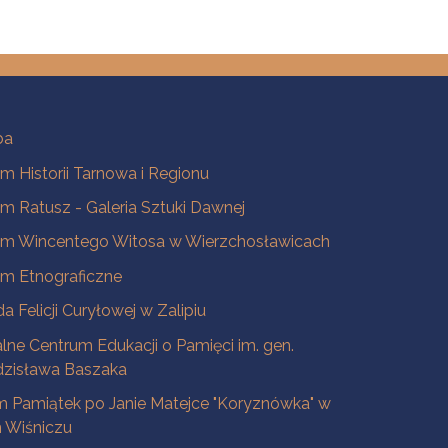
ba
 Historii Tarnowa i Regionu
 Ratusz - Galeria Sztuki Dawnej
m Wincentego Witosa w Wierzchosławicach
m Etnograficzne
a Felicji Curyłowej w Zalipiu
lne Centrum Edukacji o Pamięci im. gen.
dzisława Baszaka
 Pamiątek po Janie Matejce "Koryznówka" w
Wiśniczu