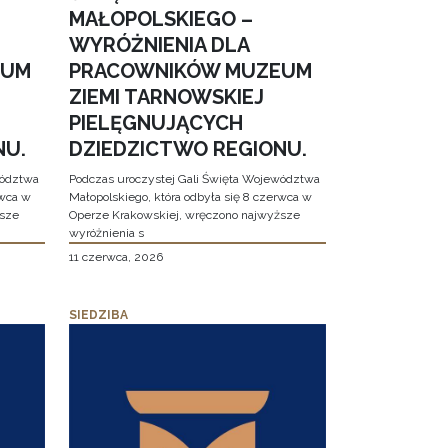
MAŁOPOLSKIEGO –
WYRÓŻNIENIA DLA
EUM
PRACOWNIKÓW MUZEUM
ZIEMI TARNOWSKIEJ
PIELĘGNUJĄCYCH
NU.
DZIEDZICTWO REGIONU.
wództwa
Podczas uroczystej Gali Święta Województwa
rwca w
Małopolskiego, która odbyła się 8 czerwca w
ższe
Operze Krakowskiej, wręczono najwyższe
wyróżnienia s
11 czerwca, 2026
SIEDZIBA