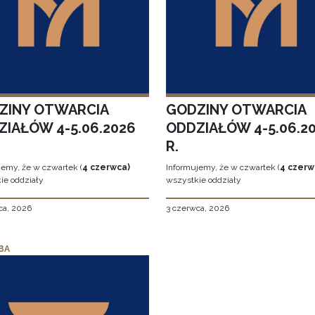
ZINY OTWARCIA
GODZINY OTWARCIA
ZIAŁÓW 4-5.06.2026
ODDZIAŁÓW 4-5.06.2
R.
jemy, że w czwartek (
4 czerwca)
Informujemy, że w czwartek (
4 czerw
ie oddziały
wszystkie oddziały
ca, 2026
3 czerwca, 2026
BA