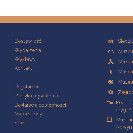
Na skróty
Oddziały
Dostępność
Siedzi
Wydarzenia
Muzeum
Wystawy
Muzeum
Kontakt
Muzeu
Muzeu
Na skróty
Regulamin
Zagrod
Polityka prywatności
Regiona
Deklaracja dostępności
bryg. Z
Mapa strony
Muzeum
Sklep
Nowym 