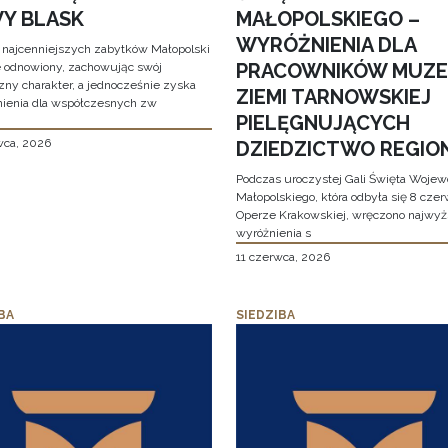
Y BLASK
MAŁOPOLSKIEGO –
WYRÓŻNIENIA DLA
 najcenniejszych zabytków Małopolski
PRACOWNIKÓW MUZ
e odnowiony, zachowując swój
zny charakter, a jednocześnie zyska
ZIEMI TARNOWSKIEJ
ienia dla współczesnych zw
PIELĘGNUJĄCYCH
wca, 2026
DZIEDZICTWO REGIO
Podczas uroczystej Gali Święta Woje
Małopolskiego, która odbyła się 8 cze
Operze Krakowskiej, wręczono najwy
wyróżnienia s
11 czerwca, 2026
BA
SIEDZIBA