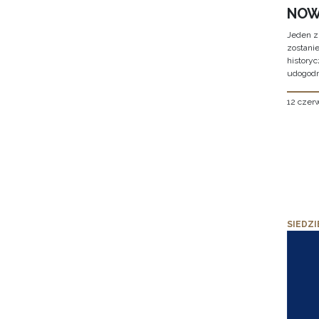
NOW
Jeden z
zostani
historyc
udogodn
12 czer
SIEDZI