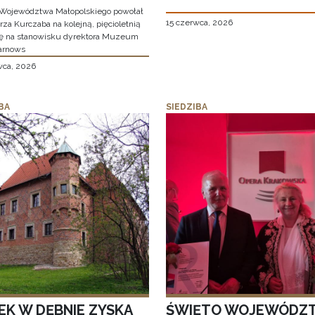
Województwa Małopolskiego powołał
15 czerwca, 2026
za Kurczaba na kolejną, pięcioletnią
ę na stanowisku dyrektora Muzeum
arnows
wca, 2026
BA
SIEDZIBA
EK W DĘBNIE ZYSKA
ŚWIĘTO WOJEWÓDZ