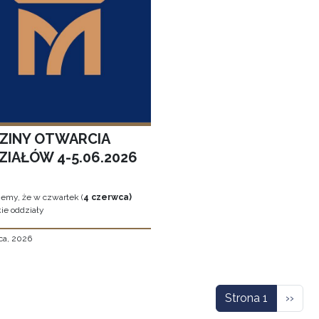
ZINY OTWARCIA
ZIAŁÓW 4-5.06.2026
jemy, że w czwartek (
4 czerwca)
ie oddziały
ca, 2026
icowanie
Nastę
Strona 1
››