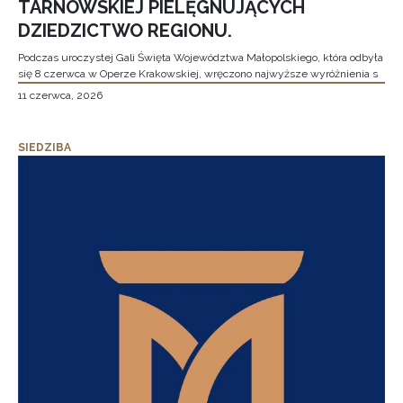
TARNOWSKIEJ PIELĘGNUJĄCYCH
DZIEDZICTWO REGIONU.
Podczas uroczystej Gali Święta Województwa Małopolskiego, która odbyła
się 8 czerwca w Operze Krakowskiej, wręczono najwyższe wyróżnienia s
11 czerwca, 2026
SIEDZIBA