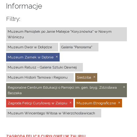
Informacje
Filtry:
Muzeum Pamiątek po Janie Matejce "Koryznówka" w Nowym
Wiśniczu
Muzeum Dwór w Dołędze
Galeria "Panorama"
Muzeum Zamek w Dębnie
Muzeum Ratusz - Galeria Sztuki Dawnej
Muzeum Historii Tarnowa i Regionu
Siedziba
Regionalne Centrum Edukacji o Pamięci im. gen. bryg. Zdzisława
Baszaka
Zagroda Felicji Curyłowej w Zalipiu
Muzeum Etnograficzne
Muzeum Wincentego Witosa w Wierzchosławicach
ZAGRODA FELICJI CURYŁOWEJ W ZALIPIU