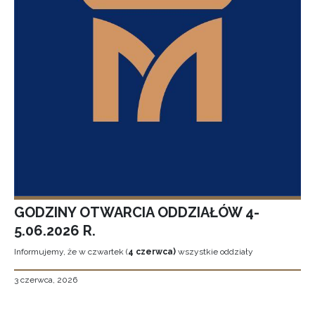
GODZINY OTWARCIA ODDZIAŁÓW 4-
5.06.2026 R.
Informujemy, że w czwartek (
4 czerwca)
wszystkie oddziały
3 czerwca, 2026