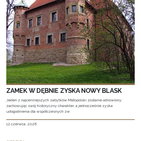
ZAMEK W DĘBNIE ZYSKA NOWY BLASK
Jeden z najcenniejszych zabytków Małopolski zostanie odnowiony,
zachowując swój historyczny charakter, a jednocześnie zyska
udogodnienia dla współczesnych zw
12 czerwca, 2026