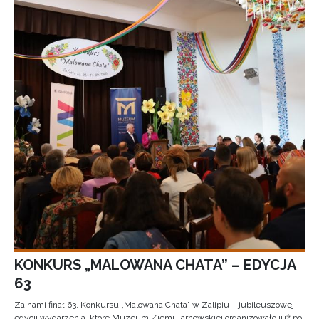
KONKURS „MALOWANA CHATA” – EDYCJA
63
Za nami finał 63. Konkursu „Malowana Chata” w Zalipiu – jubileuszowej
edycji wydarzenia, które Muzeum Ziemi Tarnowskiej organizowało już po