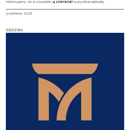
Informujemy, że w czwartek (
4 czerwca)
wszystkie oddziały
3 czerwca, 2026
SIEDZIBA