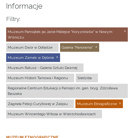
Informacje
Filtry:
Muzeum Pamiątek po Janie Matejce "Koryznówka" w Nowym
Wiśniczu
Muzeum Dwór w Dołędze
Galeria "Panorama"
Muzeum Zamek w Dębnie
Muzeum Ratusz - Galeria Sztuki Dawnej
Muzeum Historii Tarnowa i Regionu
Siedziba
Regionalne Centrum Edukacji o Pamięci im. gen. bryg. Zdzisława
Baszaka
Zagroda Felicji Curyłowej w Zalipiu
Muzeum Etnograficzne
Muzeum Wincentego Witosa w Wierzchosławicach
MUZEUM ETNOGRAFICZNE