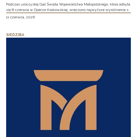
Podczas uroczystej Gali Święta Województwa Małopolskiego, która odbyła
się 8 czerwca w Operze Krakowskiej, wręczono najwyższe wyróżnienia s
11 czerwca, 2026
SIEDZIBA