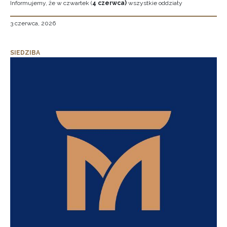
Informujemy, że w czwartek (
4 czerwca)
wszystkie oddziały
3 czerwca, 2026
SIEDZIBA