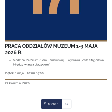
PRACA ODDZIAŁÓW MUZEUM 1-3 MAJA
2026 R.
Siedziba Muzeum Ziemi Tarnowskiej – wystawa „Zofia Stryjeńska.
Między wiarą a obrzędem”
Piątek, 1 maja – 10:00-15:00
27 kwietnia, 2026
Stronicowanie
Następna strona
Strona 1
››