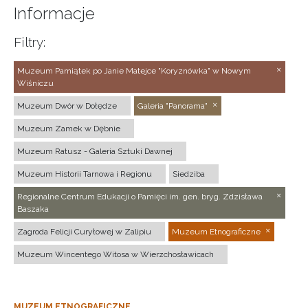
Informacje
Filtry:
Muzeum Pamiątek po Janie Matejce "Koryznówka" w Nowym
Wiśniczu
Muzeum Dwór w Dołędze
Galeria "Panorama"
Muzeum Zamek w Dębnie
Muzeum Ratusz - Galeria Sztuki Dawnej
Muzeum Historii Tarnowa i Regionu
Siedziba
Regionalne Centrum Edukacji o Pamięci im. gen. bryg. Zdzisława
Baszaka
Zagroda Felicji Curyłowej w Zalipiu
Muzeum Etnograficzne
Muzeum Wincentego Witosa w Wierzchosławicach
MUZEUM ETNOGRAFICZNE