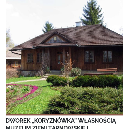
DWOREK „KORYZNÓWKA” WŁASNOŚCIĄ
MUZEUM ZIEMI TARNOWSKIEJ