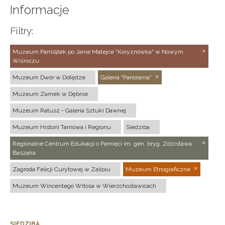
Informacje
Filtry:
Muzeum Pamiątek po Janie Matejce "Koryznówka" w Nowym
Wiśniczu
Muzeum Dwór w Dołędze
Galeria "Panorama"
Muzeum Zamek w Dębnie
Muzeum Ratusz - Galeria Sztuki Dawnej
Muzeum Historii Tarnowa i Regionu
Siedziba
Regionalne Centrum Edukacji o Pamięci im. gen. bryg. Zdzisława
Baszaka
Zagroda Felicji Curyłowej w Zalipiu
Muzeum Etnograficzne
Muzeum Wincentego Witosa w Wierzchosławicach
SIEDZIBA