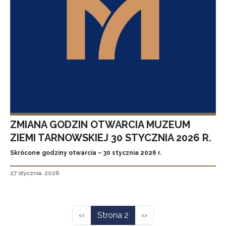
ZMIANA GODZIN OTWARCIA MUZEUM
ZIEMI TARNOWSKIEJ 30 STYCZNIA 2026 R.
Skrócone godziny otwarcia – 30 stycznia 2026 r.
27 stycznia, 2026
Stronicowanie
Poprzednia strona
Następna strona
‹‹
Strona 2
››