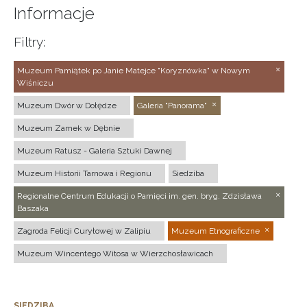
Informacje
Filtry:
Muzeum Pamiątek po Janie Matejce "Koryznówka" w Nowym
Wiśniczu
Muzeum Dwór w Dołędze
Galeria "Panorama"
Muzeum Zamek w Dębnie
Muzeum Ratusz - Galeria Sztuki Dawnej
Muzeum Historii Tarnowa i Regionu
Siedziba
Regionalne Centrum Edukacji o Pamięci im. gen. bryg. Zdzisława
Baszaka
Zagroda Felicji Curyłowej w Zalipiu
Muzeum Etnograficzne
Muzeum Wincentego Witosa w Wierzchosławicach
SIEDZIBA