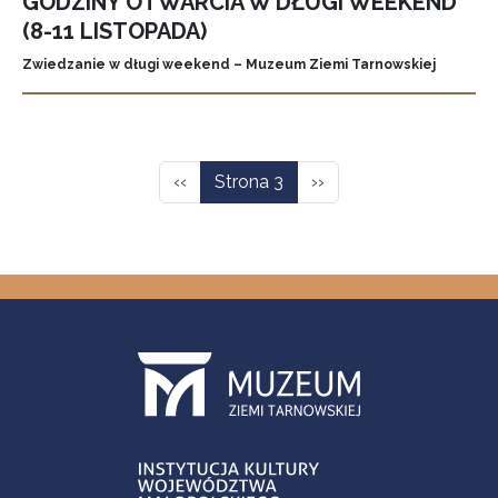
GODZINY OTWARCIA W DŁUGI WEEKEND
(8-11 LISTOPADA)
Zwiedzanie w długi weekend – Muzeum Ziemi Tarnowskiej
Stronicowanie
Poprzednia strona
Następna strona
‹‹
Strona 3
››