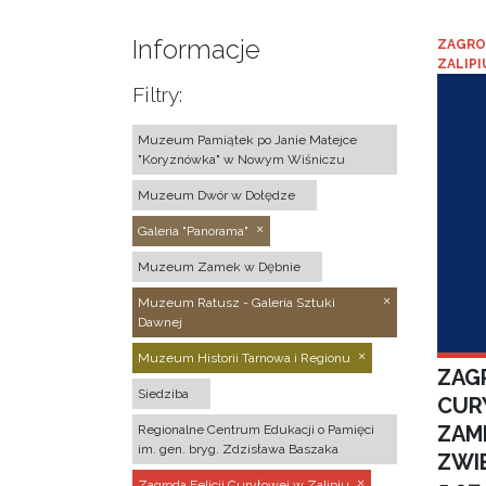
Informacje
ZAGRO
ZALIPI
Filtry:
Muzeum Pamiątek po Janie Matejce
"Koryznówka" w Nowym Wiśniczu
Muzeum Dwór w Dołędze
Galeria "Panorama"
Muzeum Zamek w Dębnie
Muzeum Ratusz - Galeria Sztuki
Dawnej
Muzeum Historii Tarnowa i Regionu
ZAGR
Siedziba
CUR
ZAM
Regionalne Centrum Edukacji o Pamięci
im. gen. bryg. Zdzisława Baszaka
ZWI
Zagroda Felicji Curyłowej w Zalipiu