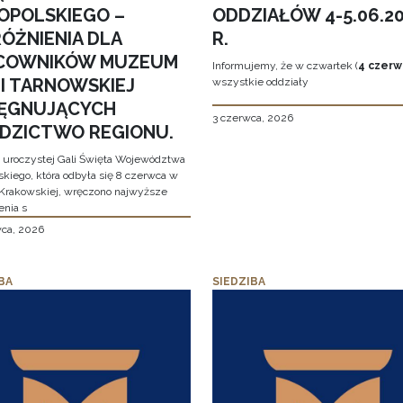
OPOLSKIEGO –
ODDZIAŁÓW 4-5.06.2
ÓŻNIENIA DLA
R.
COWNIKÓW MUZEUM
Informujemy, że w czwartek (
4 czerw
MI TARNOWSKIEJ
wszystkie oddziały
LĘGNUJĄCYCH
3 czerwca, 2026
EDZICTWO REGIONU.
 uroczystej Gali Święta Województwa
skiego, która odbyła się 8 czerwca w
Krakowskiej, wręczono najwyższe
enia s
wca, 2026
BA
SIEDZIBA