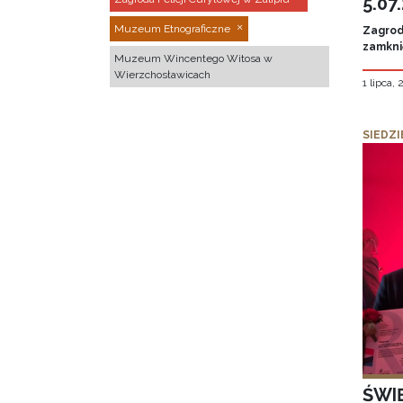
5.07
Muzeum Etnograficzne
Zagroda
zamknię
Muzeum Wincentego Witosa w
Wierzchosławicach
1 lipca,
SIEDZI
ŚWI