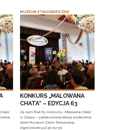
MUZEUM ETNOGRAFICZNE
A
KONKURS „MALOWANA
CHATA” – EDYCJA 63
 Chata”
Za nami finał 63. Konkursu „Malowana Chata”
rzenia,
w Zalipiu – jubileuszowej edycji wydarzenia,
które Muzeum Ziemi Tarnowskiej
organizowało już po raz 50.