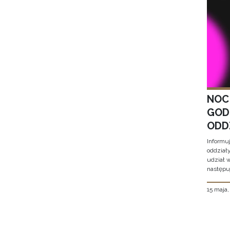
NOC
GOD
ODD
Informu
oddział
udział 
następu
15 maja
Stron