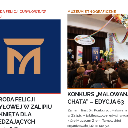
DA FELICJI CURYŁOWEJ W
MUZEUM ETNOGRAFICZNE
U
KONKURS „MALOWAN
ODA FELICJI
CHATA” – EDYCJA 63
YŁOWEJ W ZALIPIU
Za nami finał 63. Konkursu „Malowana
KNIĘTA DLA
w Zalipiu – jubileuszowej edycji wyda
EDZAJĄCYCH
które Muzeum Ziemi Tarnowskiej
organizowało już po raz 50.