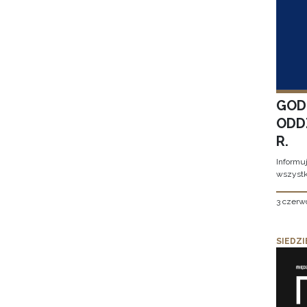
GOD
ODD
R.
Informu
wszystk
3 czerw
SIEDZI