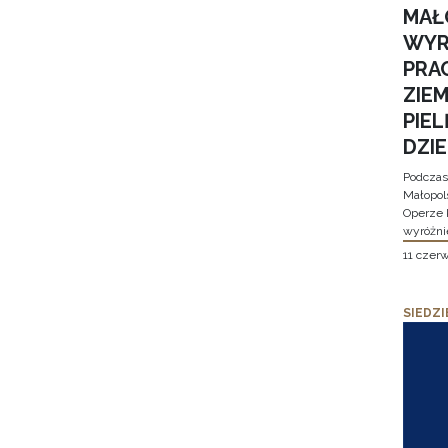
MAŁ
WYR
PRA
ZIE
PIE
DZI
Podczas
Małopol
Operze 
wyróżni
11 czer
SIEDZI