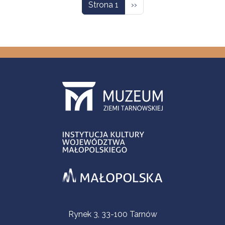
Następna strona
Strona 1
››
Informacje kontaktowe
Rynek 3, 33-100 Tarnów