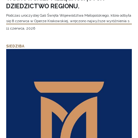
DZIEDZICTWO REGIONU.
Podczas uroczystej Gali Święta Województwa Małopolskiego, która odbyła
się 8 czerwca w Operze Krakowskiej, wręczono najwyższe wyróżnienia s
11 czerwca, 2026
SIEDZIBA