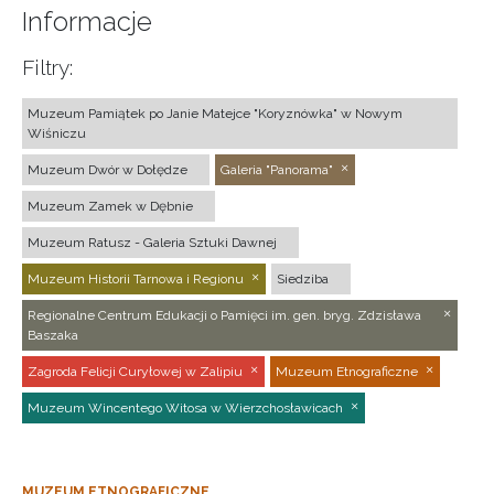
Informacje
Filtry:
Muzeum Pamiątek po Janie Matejce "Koryznówka" w Nowym
Wiśniczu
Muzeum Dwór w Dołędze
Galeria "Panorama"
Muzeum Zamek w Dębnie
Muzeum Ratusz - Galeria Sztuki Dawnej
Muzeum Historii Tarnowa i Regionu
Siedziba
Regionalne Centrum Edukacji o Pamięci im. gen. bryg. Zdzisława
Baszaka
Zagroda Felicji Curyłowej w Zalipiu
Muzeum Etnograficzne
Muzeum Wincentego Witosa w Wierzchosławicach
MUZEUM ETNOGRAFICZNE