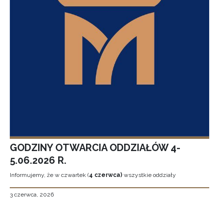
GODZINY OTWARCIA ODDZIAŁÓW 4-
5.06.2026 R.
Informujemy, że w czwartek (
4 czerwca)
wszystkie oddziały
3 czerwca, 2026