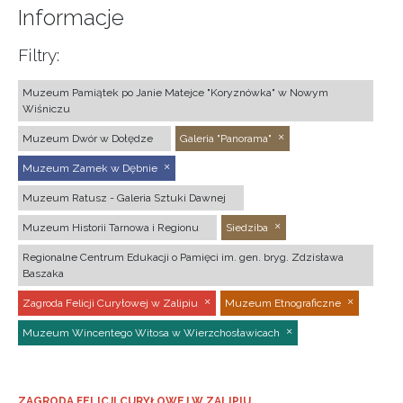
Informacje
Filtry:
Muzeum Pamiątek po Janie Matejce "Koryznówka" w Nowym
Wiśniczu
Muzeum Dwór w Dołędze
Galeria "Panorama"
Muzeum Zamek w Dębnie
Muzeum Ratusz - Galeria Sztuki Dawnej
Muzeum Historii Tarnowa i Regionu
Siedziba
Regionalne Centrum Edukacji o Pamięci im. gen. bryg. Zdzisława
Baszaka
Zagroda Felicji Curyłowej w Zalipiu
Muzeum Etnograficzne
Muzeum Wincentego Witosa w Wierzchosławicach
ZAGRODA FELICJI CURYŁOWEJ W ZALIPIU