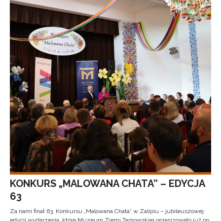
KONKURS „MALOWANA CHATA” – EDYCJA
63
Za nami finał 63. Konkursu „Malowana Chata” w Zalipiu – jubileuszowej
edycji wydarzenia, które Muzeum Ziemi Tarnowskiej organizowało już po