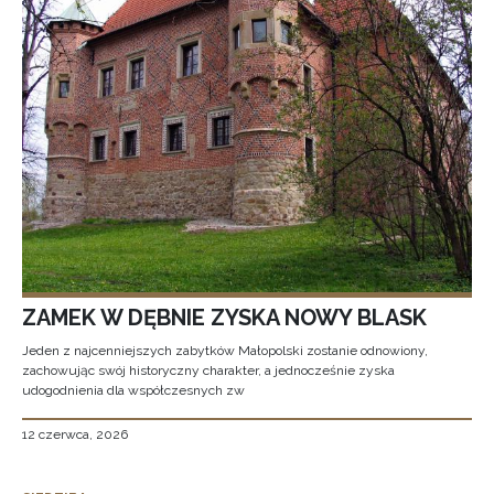
ZAMEK W DĘBNIE ZYSKA NOWY BLASK
Jeden z najcenniejszych zabytków Małopolski zostanie odnowiony,
zachowując swój historyczny charakter, a jednocześnie zyska
udogodnienia dla współczesnych zw
12 czerwca, 2026