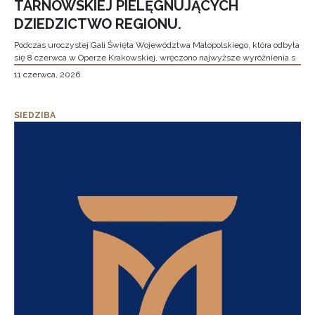
TARNOWSKIEJ PIELĘGNUJĄCYCH
DZIEDZICTWO REGIONU.
Podczas uroczystej Gali Święta Województwa Małopolskiego, która odbyła
się 8 czerwca w Operze Krakowskiej, wręczono najwyższe wyróżnienia s
11 czerwca, 2026
SIEDZIBA