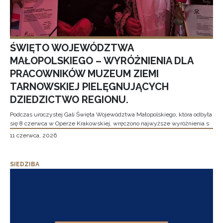
ŚWIĘTO WOJEWÓDZTWA
MAŁOPOLSKIEGO – WYRÓŻNIENIA DLA
PRACOWNIKÓW MUZEUM ZIEMI
TARNOWSKIEJ PIELĘGNUJĄCYCH
DZIEDZICTWO REGIONU.
Podczas uroczystej Gali Święta Województwa Małopolskiego, która odbyła
się 8 czerwca w Operze Krakowskiej, wręczono najwyższe wyróżnienia s
11 czerwca, 2026
SIEDZIBA