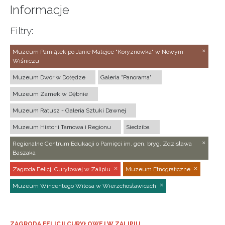
Informacje
Filtry:
Muzeum Pamiątek po Janie Matejce "Koryznówka" w Nowym
Wiśniczu
Muzeum Dwór w Dołędze
Galeria "Panorama"
Muzeum Zamek w Dębnie
Muzeum Ratusz - Galeria Sztuki Dawnej
Muzeum Historii Tarnowa i Regionu
Siedziba
Regionalne Centrum Edukacji o Pamięci im. gen. bryg. Zdzisława
Baszaka
Zagroda Felicji Curyłowej w Zalipiu
Muzeum Etnograficzne
Muzeum Wincentego Witosa w Wierzchosławicach
ZAGRODA FELICJI CURYŁOWEJ W ZALIPIU