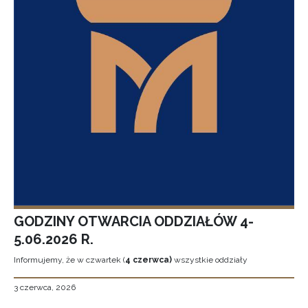
GODZINY OTWARCIA ODDZIAŁÓW 4-
5.06.2026 R.
Informujemy, że w czwartek (
4 czerwca)
wszystkie oddziały
3 czerwca, 2026