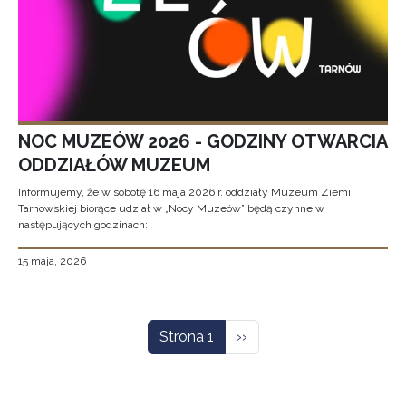
NOC MUZEÓW 2026 - GODZINY OTWARCIA
ODDZIAŁÓW MUZEUM
Informujemy, że w sobotę 16 maja 2026 r. oddziały Muzeum Ziemi
Tarnowskiej biorące udział w „Nocy Muzeów” będą czynne w
następujących godzinach:
15 maja, 2026
Stronicowanie
Następna strona
Strona 1
››