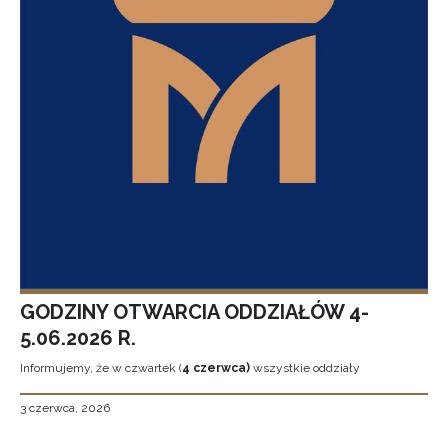
GODZINY OTWARCIA ODDZIAŁÓW 4-
5.06.2026 R.
Informujemy, że w czwartek (
4 czerwca)
wszystkie oddziały
3 czerwca, 2026