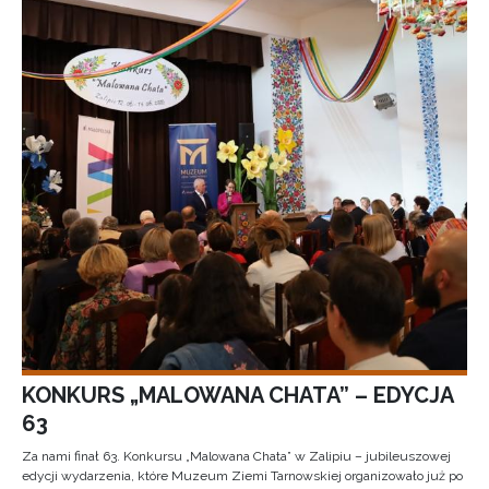
KONKURS „MALOWANA CHATA” – EDYCJA
63
Za nami finał 63. Konkursu „Malowana Chata” w Zalipiu – jubileuszowej
edycji wydarzenia, które Muzeum Ziemi Tarnowskiej organizowało już po