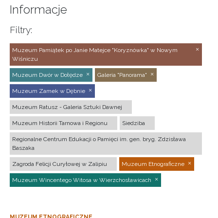
Informacje
Filtry:
Muzeum Pamiątek po Janie Matejce "Koryznówka" w Nowym
Wiśniczu
Muzeum Dwór w Dołędze
Galeria "Panorama"
Muzeum Zamek w Dębnie
Muzeum Ratusz - Galeria Sztuki Dawnej
Muzeum Historii Tarnowa i Regionu
Siedziba
Regionalne Centrum Edukacji o Pamięci im. gen. bryg. Zdzisława
Baszaka
Zagroda Felicji Curyłowej w Zalipiu
Muzeum Etnograficzne
Muzeum Wincentego Witosa w Wierzchosławicach
MUZEUM ETNOGRAFICZNE