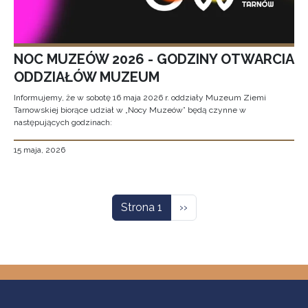
NOC MUZEÓW 2026 - GODZINY OTWARCIA
ODDZIAŁÓW MUZEUM
Informujemy, że w sobotę 16 maja 2026 r. oddziały Muzeum Ziemi
Tarnowskiej biorące udział w „Nocy Muzeów” będą czynne w
następujących godzinach:
15 maja, 2026
Stronicowanie
Następna strona
Strona 1
››