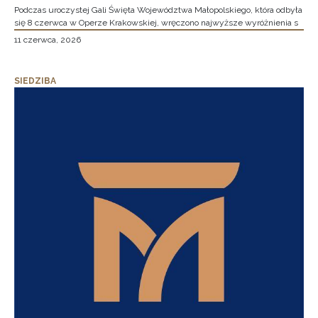
Podczas uroczystej Gali Święta Województwa Małopolskiego, która odbyła
się 8 czerwca w Operze Krakowskiej, wręczono najwyższe wyróżnienia s
11 czerwca, 2026
SIEDZIBA