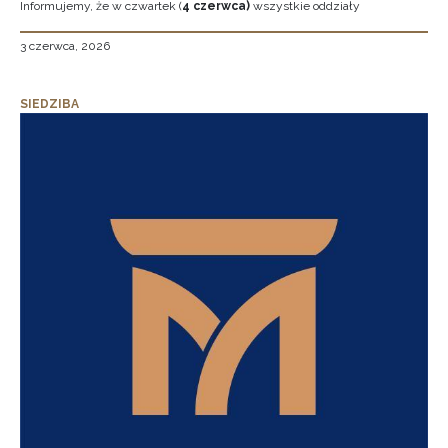
Informujemy, że w czwartek (
4 czerwca)
wszystkie oddziały
3 czerwca, 2026
SIEDZIBA