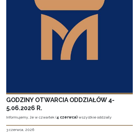
GODZINY OTWARCIA ODDZIAŁÓW 4-
5.06.2026 R.
Informujemy, że w czwartek (
4 czerwca)
wszystkie oddziały
3 czerwca, 2026