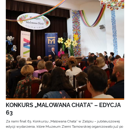
KONKURS „MALOWANA CHATA” – EDYCJA
63
Za nami finał 63. Konkursu „Malowana Chata” w Zalipiu – jubileuszowej
edycji wydarzenia, które Muzeum Ziemi Tarnowskiej organizowało już po