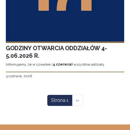
GODZINY OTWARCIA ODDZIAŁÓW 4-
5.06.2026 R.
Informujemy, że w czwartek (
4 czerwca)
wszystkie oddziały
3 czerwca, 2026
Stronicowanie
Następna strona
Strona 1
››