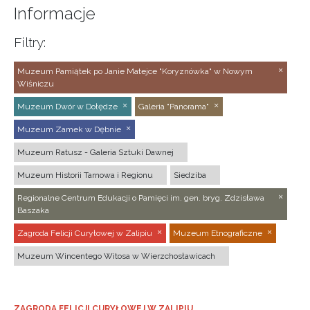
Informacje
Filtry:
Muzeum Pamiątek po Janie Matejce "Koryznówka" w Nowym
Wiśniczu
Muzeum Dwór w Dołędze
Galeria "Panorama"
Muzeum Zamek w Dębnie
Muzeum Ratusz - Galeria Sztuki Dawnej
Muzeum Historii Tarnowa i Regionu
Siedziba
Regionalne Centrum Edukacji o Pamięci im. gen. bryg. Zdzisława
Baszaka
Zagroda Felicji Curyłowej w Zalipiu
Muzeum Etnograficzne
Muzeum Wincentego Witosa w Wierzchosławicach
ZAGRODA FELICJI CURYŁOWEJ W ZALIPIU