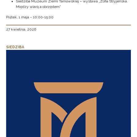
Siedziba Muzeum Ziemi Tarnowskiej – wystawa „Zofia Stryjeńska.
Między wiarą a obrzędem”
Piątek, 1 maja – 10:00-15:00
27 kwietnia, 2026
SIEDZIBA