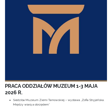
PRACA ODDZIAŁÓW MUZEUM 1-3 MAJA
2026 R.
Siedziba Muzeum Ziemi Tarnowskiej – wystawa „Zofia Stryjeńska.
Między wiarą a obrzędem”