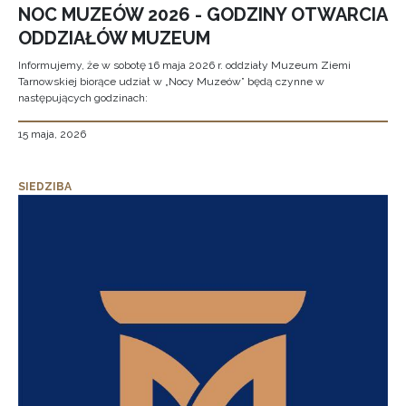
NOC MUZEÓW 2026 - GODZINY OTWARCIA
ODDZIAŁÓW MUZEUM
Informujemy, że w sobotę 16 maja 2026 r. oddziały Muzeum Ziemi
Tarnowskiej biorące udział w „Nocy Muzeów” będą czynne w
następujących godzinach:
15 maja, 2026
SIEDZIBA