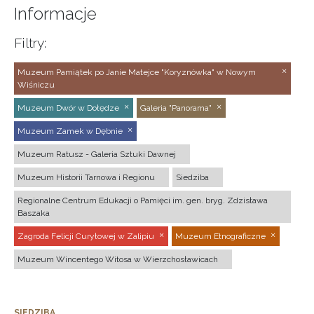
Informacje
Filtry:
Muzeum Pamiątek po Janie Matejce "Koryznówka" w Nowym
Wiśniczu
Muzeum Dwór w Dołędze
Galeria "Panorama"
Muzeum Zamek w Dębnie
Muzeum Ratusz - Galeria Sztuki Dawnej
Muzeum Historii Tarnowa i Regionu
Siedziba
Regionalne Centrum Edukacji o Pamięci im. gen. bryg. Zdzisława
Baszaka
Zagroda Felicji Curyłowej w Zalipiu
Muzeum Etnograficzne
Muzeum Wincentego Witosa w Wierzchosławicach
SIEDZIBA