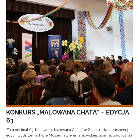
KONKURS „MALOWANA CHATA” – EDYCJA
63
Za nami finał 63. Konkursu „Malowana Chata” w Zalipiu – jubileuszowej
edycji wydarzenia, które Muzeum Ziemi Tarnowskiej organizowało już po