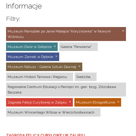
Informacje
Filtry:
Muzeum Pamiątek po Janie Matejce "Koryznówka" w Nowym
Wiśniczu
Muzeum Dwór w Dołędze
Galeria "Panorama"
Muzeum Zamek w Dębnie
Muzeum Ratusz - Galeria Sztuki Dawnej
Muzeum Historii Tarnowa i Regionu
Siedziba
Regionalne Centrum Edukacji o Pamięci im. gen. bryg. Zdzisława
Baszaka
Zagroda Felicji Curyłowej w Zalipiu
Muzeum Etnograficzne
Muzeum Wincentego Witosa w Wierzchosławicach
ZAGRODA FELICJI CURYŁOWEJ W ZALIPIU