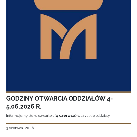
GODZINY OTWARCIA ODDZIAŁÓW 4-
5.06.2026 R.
Informujemy, że w czwartek (
4 czerwca)
wszystkie oddziały
3 czerwca, 2026