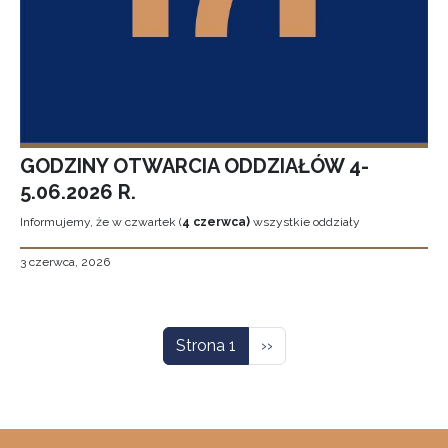
GODZINY OTWARCIA ODDZIAŁÓW 4-
5.06.2026 R.
Informujemy, że w czwartek (
4 czerwca)
wszystkie oddziały
3 czerwca, 2026
Stronicowanie
Następna strona
Strona 1
››