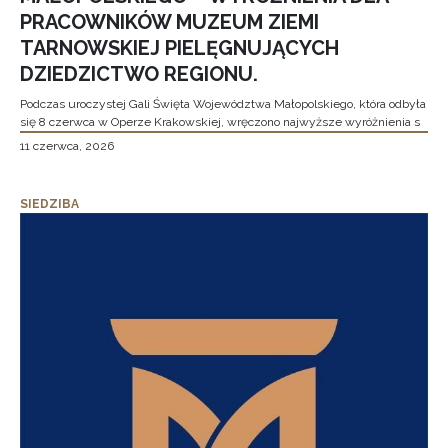
PRACOWNIKÓW MUZEUM ZIEMI
TARNOWSKIEJ PIELĘGNUJĄCYCH
DZIEDZICTWO REGIONU.
Podczas uroczystej Gali Święta Województwa Małopolskiego, która odbyła
się 8 czerwca w Operze Krakowskiej, wręczono najwyższe wyróżnienia s
11 czerwca, 2026
SIEDZIBA