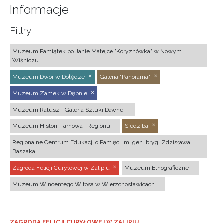
Informacje
Filtry:
Muzeum Pamiątek po Janie Matejce "Koryznówka" w Nowym
Wiśniczu
Muzeum Dwór w Dołędze
Galeria "Panorama"
Muzeum Zamek w Dębnie
Muzeum Ratusz - Galeria Sztuki Dawnej
Muzeum Historii Tarnowa i Regionu
Siedziba
Regionalne Centrum Edukacji o Pamięci im. gen. bryg. Zdzisława
Baszaka
Zagroda Felicji Curyłowej w Zalipiu
Muzeum Etnograficzne
Muzeum Wincentego Witosa w Wierzchosławicach
ZAGRODA FELICJI CURYŁOWEJ W ZALIPIU