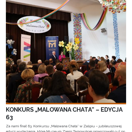
KONKURS „MALOWANA CHATA” – EDYCJA
63
Za nami finał 63. Konkursu „Malowana Chata” w Zalipiu – jubileuszowej
edycji wydarzenia, które Muzeum Ziemi Tarnowskiej organizowało już po