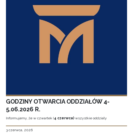
GODZINY OTWARCIA ODDZIAŁÓW 4-
5.06.2026 R.
Informujemy, że w czwartek (
4 czerwca)
wszystkie oddziały
3 czerwca, 2026