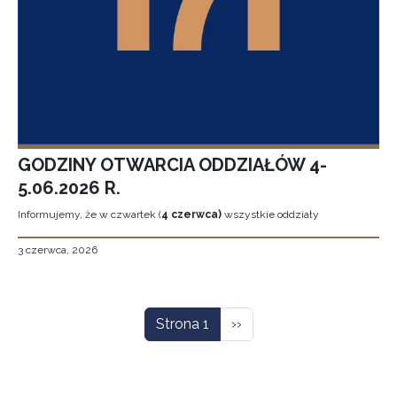
GODZINY OTWARCIA ODDZIAŁÓW 4-
5.06.2026 R.
Informujemy, że w czwartek (
4 czerwca)
wszystkie oddziały
3 czerwca, 2026
Stronicowanie
Następna strona
Strona 1
››