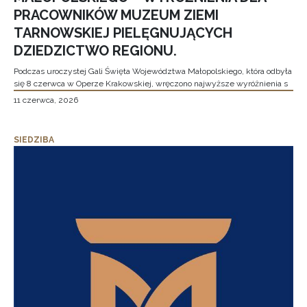
PRACOWNIKÓW MUZEUM ZIEMI
TARNOWSKIEJ PIELĘGNUJĄCYCH
DZIEDZICTWO REGIONU.
Podczas uroczystej Gali Święta Województwa Małopolskiego, która odbyła
się 8 czerwca w Operze Krakowskiej, wręczono najwyższe wyróżnienia s
11 czerwca, 2026
SIEDZIBA