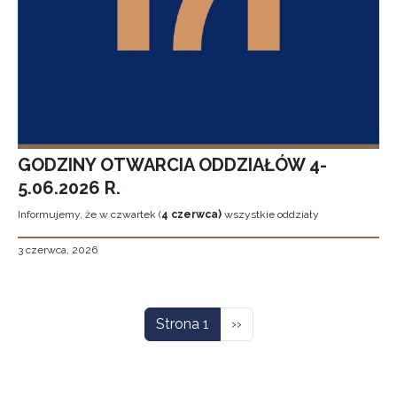
GODZINY OTWARCIA ODDZIAŁÓW 4-
5.06.2026 R.
Informujemy, że w czwartek (
4 czerwca)
wszystkie oddziały
3 czerwca, 2026
Stronicowanie
Następna strona
Strona 1
››