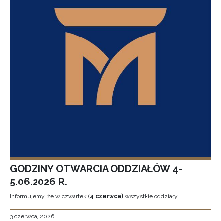
GODZINY OTWARCIA ODDZIAŁÓW 4-
5.06.2026 R.
Informujemy, że w czwartek (
4 czerwca)
wszystkie oddziały
3 czerwca, 2026