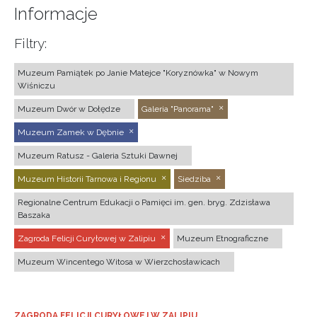
Informacje
Filtry:
Muzeum Pamiątek po Janie Matejce "Koryznówka" w Nowym
Wiśniczu
Muzeum Dwór w Dołędze
Galeria "Panorama"
Muzeum Zamek w Dębnie
Muzeum Ratusz - Galeria Sztuki Dawnej
Muzeum Historii Tarnowa i Regionu
Siedziba
Regionalne Centrum Edukacji o Pamięci im. gen. bryg. Zdzisława
Baszaka
Zagroda Felicji Curyłowej w Zalipiu
Muzeum Etnograficzne
Muzeum Wincentego Witosa w Wierzchosławicach
ZAGRODA FELICJI CURYŁOWEJ W ZALIPIU