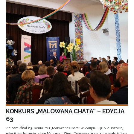
KONKURS „MALOWANA CHATA” – EDYCJA
63
Za nami finał 63. Konkursu „Malowana Chata” w Zalipiu – jubileuszowej
edycji wydarzenia, które Muzeum Ziemi Tarnowskiej organizowało już po