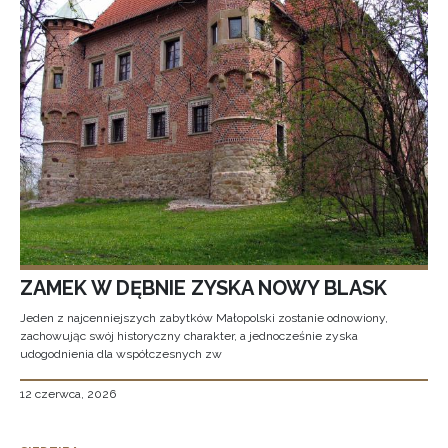
ZAMEK W DĘBNIE ZYSKA NOWY BLASK
Jeden z najcenniejszych zabytków Małopolski zostanie odnowiony,
zachowując swój historyczny charakter, a jednocześnie zyska
udogodnienia dla współczesnych zw
12 czerwca, 2026