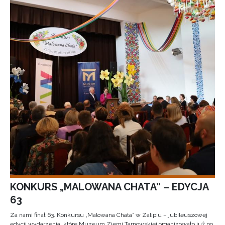
KONKURS „MALOWANA CHATA” – EDYCJA
63
Za nami finał 63. Konkursu „Malowana Chata” w Zalipiu – jubileuszowej
edycji wydarzenia, które Muzeum Ziemi Tarnowskiej organizowało już po