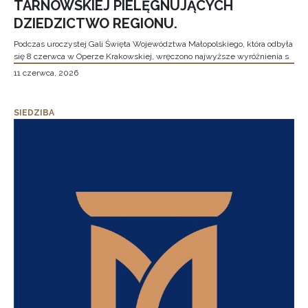
TARNOWSKIEJ PIELĘGNUJĄCYCH
DZIEDZICTWO REGIONU.
Podczas uroczystej Gali Święta Województwa Małopolskiego, która odbyła
się 8 czerwca w Operze Krakowskiej, wręczono najwyższe wyróżnienia s
11 czerwca, 2026
SIEDZIBA