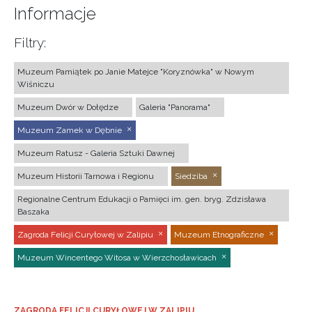
Informacje
Filtry:
Muzeum Pamiątek po Janie Matejce "Koryznówka" w Nowym
Wiśniczu
Muzeum Dwór w Dołędze
Galeria "Panorama"
Muzeum Zamek w Dębnie
Muzeum Ratusz - Galeria Sztuki Dawnej
Muzeum Historii Tarnowa i Regionu
Siedziba
Regionalne Centrum Edukacji o Pamięci im. gen. bryg. Zdzisława
Baszaka
Zagroda Felicji Curyłowej w Zalipiu
Muzeum Etnograficzne
Muzeum Wincentego Witosa w Wierzchosławicach
ZAGRODA FELICJI CURYŁOWEJ W ZALIPIU