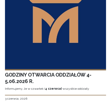
GODZINY OTWARCIA ODDZIAŁÓW 4-
5.06.2026 R.
Informujemy, że w czwartek (
4 czerwca)
wszystkie oddziały
3 czerwca, 2026