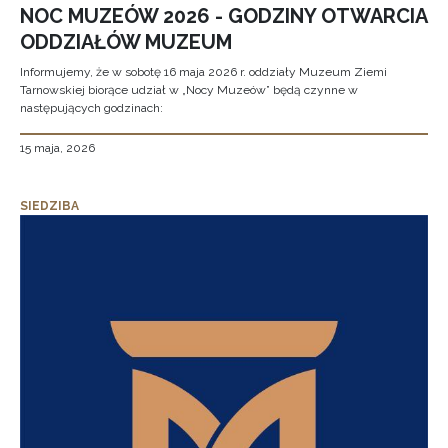
NOC MUZEÓW 2026 - GODZINY OTWARCIA
ODDZIAŁÓW MUZEUM
Informujemy, że w sobotę 16 maja 2026 r. oddziały Muzeum Ziemi
Tarnowskiej biorące udział w „Nocy Muzeów” będą czynne w
następujących godzinach:
15 maja, 2026
SIEDZIBA