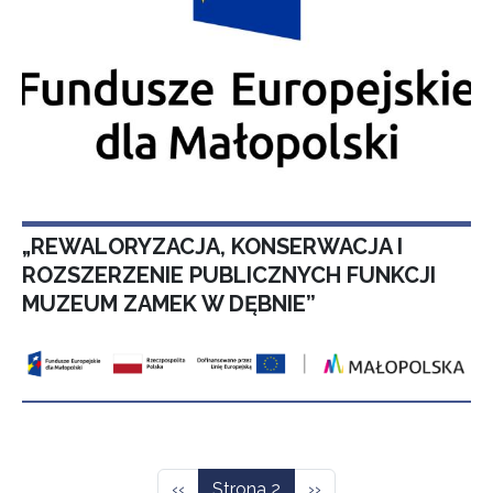
„REWALORYZACJA, KONSERWACJA I
ROZSZERZENIE PUBLICZNYCH FUNKCJI
MUZEUM ZAMEK W DĘBNIE”
Stronicowanie
Poprzednia strona
Następna strona
‹‹
Strona 2
››