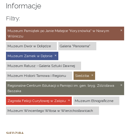
Informacje
Filtry:
Muzeum Pamiątek po Janie Matejce "Koryznówka" w Nowym
Wiśniczu
Muzeum Dwór w Dołędze
Galeria "Panorama"
Muzeum Zamek w Dębnie
Muzeum Ratusz - Galeria Sztuki Dawnej
Muzeum Historii Tarnowa i Regionu
Siedziba
Regionalne Centrum Edukacji o Pamięci im. gen. bryg. Zdzisława
Baszaka
Zagroda Felicji Curyłowej w Zalipiu
Muzeum Etnograficzne
Muzeum Wincentego Witosa w Wierzchosławicach
SIEDZIBA