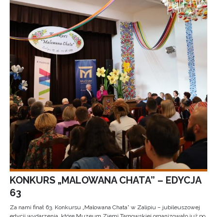
KONKURS „MALOWANA CHATA” – EDYCJA
63
Za nami finał 63. Konkursu „Malowana Chata” w Zalipiu – jubileuszowej
edycji wydarzenia, które Muzeum Ziemi Tarnowskiej organizowało już po