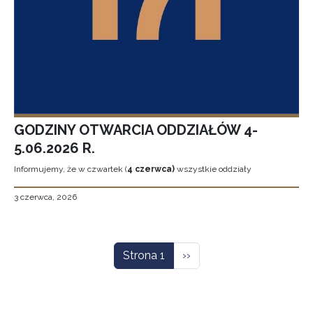
GODZINY OTWARCIA ODDZIAŁÓW 4-
5.06.2026 R.
Informujemy, że w czwartek (
4 czerwca)
wszystkie oddziały
3 czerwca, 2026
Stronicowanie
Następna strona
Strona 1
››