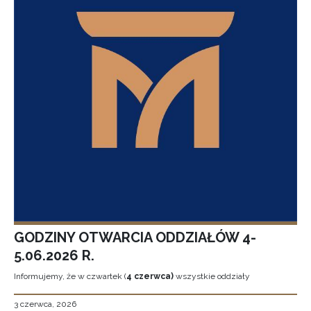
GODZINY OTWARCIA ODDZIAŁÓW 4-
5.06.2026 R.
Informujemy, że w czwartek (
4 czerwca)
wszystkie oddziały
3 czerwca, 2026