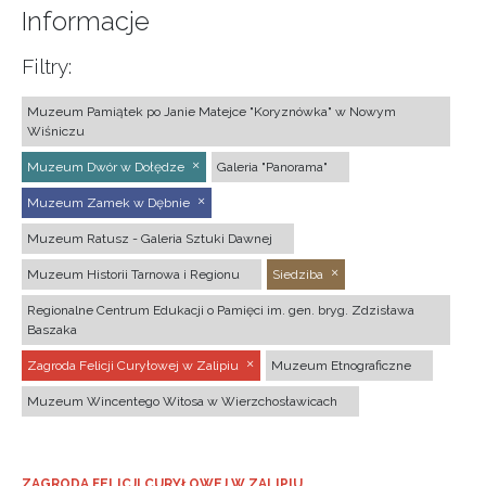
Informacje
Filtry:
Muzeum Pamiątek po Janie Matejce "Koryznówka" w Nowym
Wiśniczu
Muzeum Dwór w Dołędze
Galeria "Panorama"
Muzeum Zamek w Dębnie
Muzeum Ratusz - Galeria Sztuki Dawnej
Muzeum Historii Tarnowa i Regionu
Siedziba
Regionalne Centrum Edukacji o Pamięci im. gen. bryg. Zdzisława
Baszaka
Zagroda Felicji Curyłowej w Zalipiu
Muzeum Etnograficzne
Muzeum Wincentego Witosa w Wierzchosławicach
ZAGRODA FELICJI CURYŁOWEJ W ZALIPIU