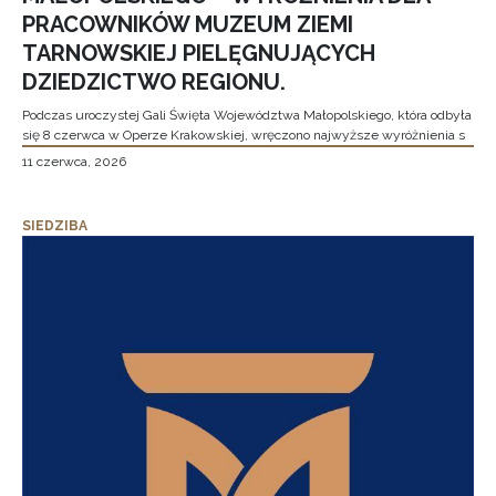
PRACOWNIKÓW MUZEUM ZIEMI
TARNOWSKIEJ PIELĘGNUJĄCYCH
DZIEDZICTWO REGIONU.
Podczas uroczystej Gali Święta Województwa Małopolskiego, która odbyła
się 8 czerwca w Operze Krakowskiej, wręczono najwyższe wyróżnienia s
11 czerwca, 2026
SIEDZIBA