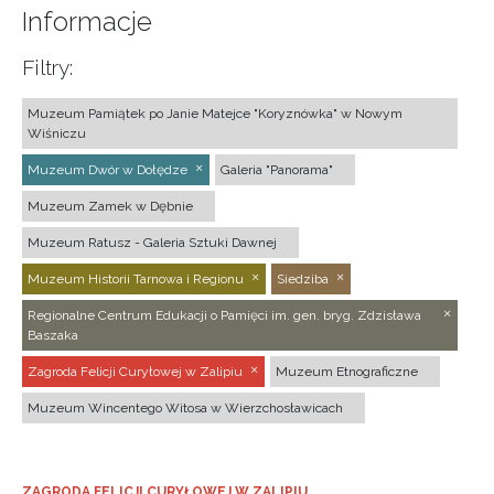
Informacje
Filtry:
Muzeum Pamiątek po Janie Matejce "Koryznówka" w Nowym
Wiśniczu
Muzeum Dwór w Dołędze
Galeria "Panorama"
Muzeum Zamek w Dębnie
Muzeum Ratusz - Galeria Sztuki Dawnej
Muzeum Historii Tarnowa i Regionu
Siedziba
Regionalne Centrum Edukacji o Pamięci im. gen. bryg. Zdzisława
Baszaka
Zagroda Felicji Curyłowej w Zalipiu
Muzeum Etnograficzne
Muzeum Wincentego Witosa w Wierzchosławicach
ZAGRODA FELICJI CURYŁOWEJ W ZALIPIU