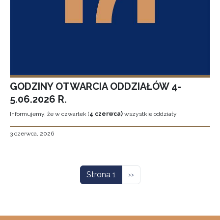
GODZINY OTWARCIA ODDZIAŁÓW 4-
5.06.2026 R.
Informujemy, że w czwartek (
4 czerwca)
wszystkie oddziały
3 czerwca, 2026
Stronicowanie
Następna strona
Strona 1
››