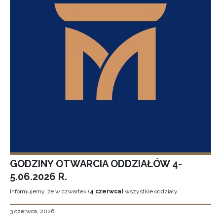
GODZINY OTWARCIA ODDZIAŁÓW 4-
5.06.2026 R.
Informujemy, że w czwartek (
4 czerwca)
wszystkie oddziały
3 czerwca, 2026