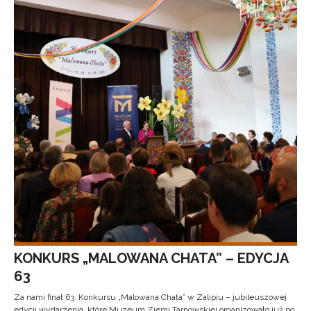
KONKURS „MALOWANA CHATA” – EDYCJA
63
Za nami finał 63. Konkursu „Malowana Chata” w Zalipiu – jubileuszowej
edycji wydarzenia, które Muzeum Ziemi Tarnowskiej organizowało już po