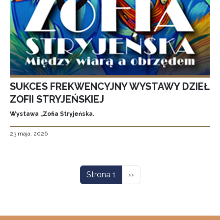
SUKCES FREKWENCYJNY WYSTAWY DZIEŁ
ZOFII STRYJEŃSKIEJ
Wystawa „Zofia Stryjeńska.
23 maja, 2026
Stronicowanie
Następna strona
Strona 1
››