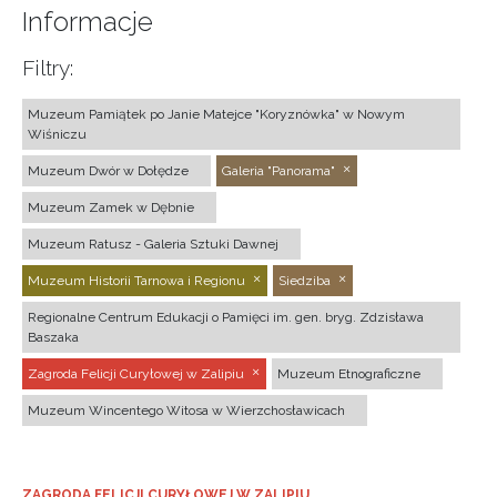
Informacje
Filtry:
Muzeum Pamiątek po Janie Matejce "Koryznówka" w Nowym
Wiśniczu
Muzeum Dwór w Dołędze
Galeria "Panorama"
Muzeum Zamek w Dębnie
Muzeum Ratusz - Galeria Sztuki Dawnej
Muzeum Historii Tarnowa i Regionu
Siedziba
Regionalne Centrum Edukacji o Pamięci im. gen. bryg. Zdzisława
Baszaka
Zagroda Felicji Curyłowej w Zalipiu
Muzeum Etnograficzne
Muzeum Wincentego Witosa w Wierzchosławicach
ZAGRODA FELICJI CURYŁOWEJ W ZALIPIU