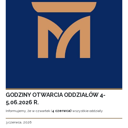
GODZINY OTWARCIA ODDZIAŁÓW 4-
5.06.2026 R.
Informujemy, że w czwartek (
4 czerwca)
wszystkie oddziały
3 czerwca, 2026