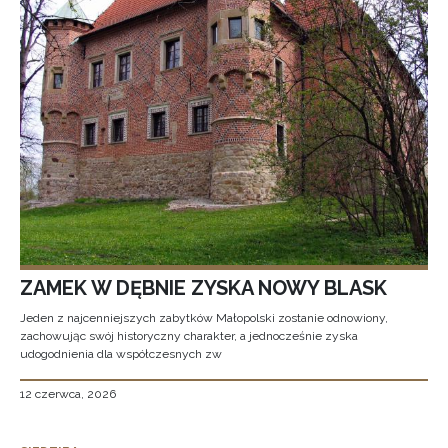
ZAMEK W DĘBNIE ZYSKA NOWY BLASK
Jeden z najcenniejszych zabytków Małopolski zostanie odnowiony,
zachowując swój historyczny charakter, a jednocześnie zyska
udogodnienia dla współczesnych zw
12 czerwca, 2026