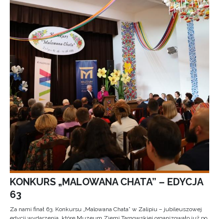
KONKURS „MALOWANA CHATA” – EDYCJA
63
Za nami finał 63. Konkursu „Malowana Chata” w Zalipiu – jubileuszowej
edycji wydarzenia, które Muzeum Ziemi Tarnowskiej organizowało już po