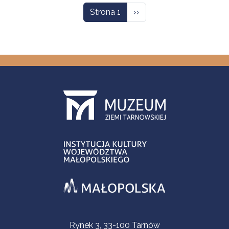
Następna strona
Strona 1
››
Informacje kontaktowe
Rynek 3, 33-100 Tarnów