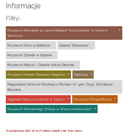
Informacje
Filtry:
Muzeum Pamiątek po Janie Matejce "Koryznówka" w Nowym
Wiśniczu
Muzeum Dwór w Dołędze
Galeria "Panorama"
Muzeum Zamek w Dębnie
Muzeum Ratusz - Galeria Sztuki Dawnej
Muzeum Historii Tarnowa i Regionu
Siedziba
Regionalne Centrum Edukacji o Pamięci im. gen. bryg. Zdzisława
Baszaka
Zagroda Felicji Curyłowej w Zalipiu
Muzeum Etnograficzne
Muzeum Wincentego Witosa w Wierzchosławicach
ZAGRODA FELICJI CURYŁOWEJ W ZALIPIU