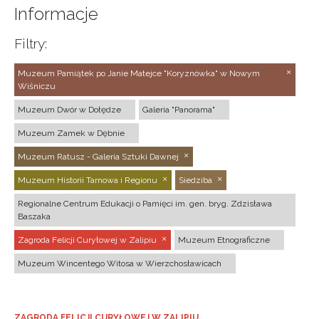
Informacje
Filtry:
Muzeum Pamiątek po Janie Matejce "Koryznówka" w Nowym
Wiśniczu
Muzeum Dwór w Dołędze
Galeria "Panorama"
Muzeum Zamek w Dębnie
Muzeum Ratusz - Galeria Sztuki Dawnej
Muzeum Historii Tarnowa i Regionu
Siedziba
Regionalne Centrum Edukacji o Pamięci im. gen. bryg. Zdzisława
Baszaka
Zagroda Felicji Curyłowej w Zalipiu
Muzeum Etnograficzne
Muzeum Wincentego Witosa w Wierzchosławicach
ZAGRODA FELICJI CURYŁOWEJ W ZALIPIU