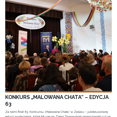
KONKURS „MALOWANA CHATA” – EDYCJA
63
Za nami finał 63. Konkursu „Malowana Chata” w Zalipiu – jubileuszowej
edycji wydarzenia, które Muzeum Ziemi Tarnowskiej organizowało już po