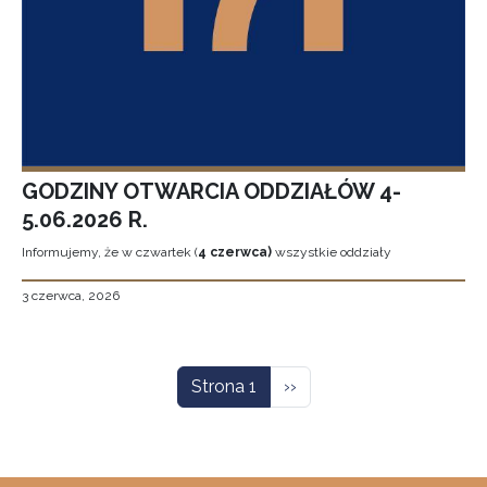
GODZINY OTWARCIA ODDZIAŁÓW 4-
5.06.2026 R.
Informujemy, że w czwartek (
4 czerwca)
wszystkie oddziały
3 czerwca, 2026
Stronicowanie
Następna strona
Strona 1
››