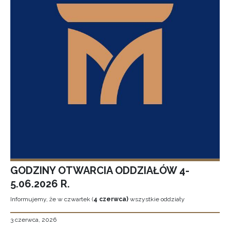
GODZINY OTWARCIA ODDZIAŁÓW 4-
5.06.2026 R.
Informujemy, że w czwartek (
4 czerwca)
wszystkie oddziały
3 czerwca, 2026