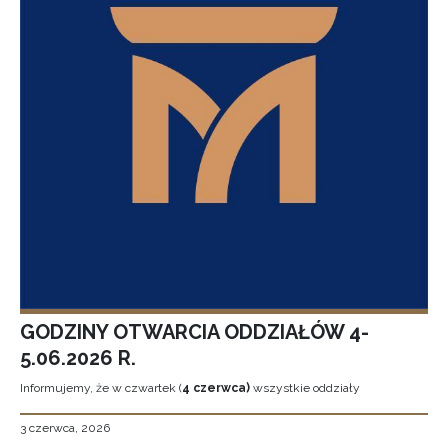
GODZINY OTWARCIA ODDZIAŁÓW 4-
5.06.2026 R.
Informujemy, że w czwartek (
4 czerwca)
wszystkie oddziały
3 czerwca, 2026