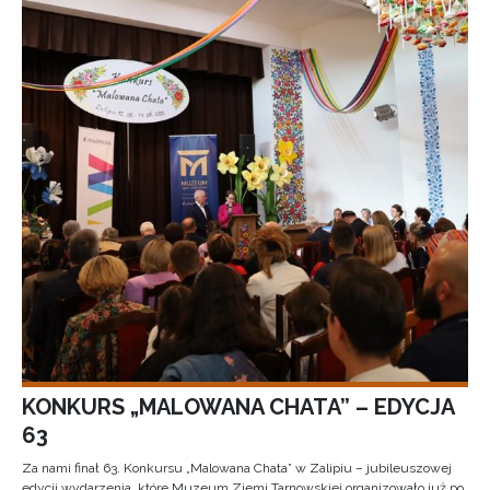
KONKURS „MALOWANA CHATA” – EDYCJA
63
Za nami finał 63. Konkursu „Malowana Chata” w Zalipiu – jubileuszowej
edycji wydarzenia, które Muzeum Ziemi Tarnowskiej organizowało już po