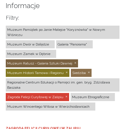
Informacje
Filtry:
Muzeum Pamiątek po Janie Matejce "Koryznówka" w Nowym
Wiśniczu
Muzeum Dwór w Dołędze
Galeria "Panorama"
Muzeum Zamek w Dębnie
Muzeum Ratusz - Galeria Sztuki Dawnej
Muzeum Historii Tarnowa i Regionu
Siedziba
Regionalne Centrum Edukacji o Pamięci im. gen. bryg. Zdzisława
Baszaka
Zagroda Felicji Curyłowej w Zalipiu
Muzeum Etnograficzne
Muzeum Wincentego Witosa w Wierzchosławicach
ZAGRODA FELICJI CURYŁOWEJ W ZALIPIU