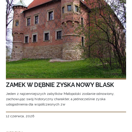
ZAMEK W DĘBNIE ZYSKA NOWY BLASK
Jeden z najcenniejszych zabytków Małopolski zostanie odnowiony,
zachowując swój historyczny charakter, a jednocześnie zyska
udogodnienia dla współczesnych zw
12 czerwca, 2026