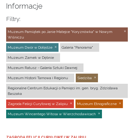
Informacje
Filtry:
Muzeum Pamiątek po Janie Matejce "Koryznówka" w Nowym
Wiśniczu
Muzeum Dwór w Dołędze
Galeria "Panorama"
Muzeum Zamek w Dębnie
Muzeum Ratusz - Galeria Sztuki Dawnej
Muzeum Historii Tarnowa i Regionu
Siedziba
Regionalne Centrum Edukacji o Pamięci im. gen. bryg. Zdzisława
Baszaka
Zagroda Felicji Curyłowej w Zalipiu
Muzeum Etnograficzne
Muzeum Wincentego Witosa w Wierzchosławicach
ZAGRODA FELICJI CURYŁOWEJ W ZALIPIU