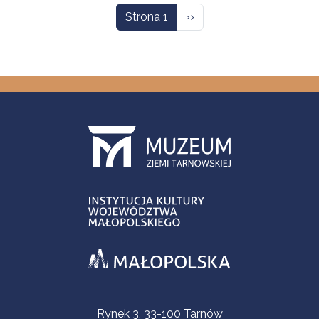
Następna strona
Strona 1
››
Informacje kontaktowe
Rynek 3, 33-100 Tarnów