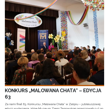
KONKURS „MALOWANA CHATA” – EDYCJA
63
Za nami finał 63. Konkursu „Malowana Chata” w Zalipiu – jubileuszowej
edycji wydarzenia, które Muzeum Ziemi Tarnowskiej organizowało już po