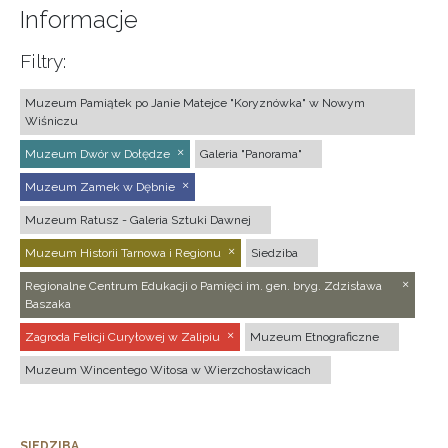
Informacje
Filtry:
Muzeum Pamiątek po Janie Matejce "Koryznówka" w Nowym
Wiśniczu
Muzeum Dwór w Dołędze
Galeria "Panorama"
Muzeum Zamek w Dębnie
Muzeum Ratusz - Galeria Sztuki Dawnej
Muzeum Historii Tarnowa i Regionu
Siedziba
Regionalne Centrum Edukacji o Pamięci im. gen. bryg. Zdzisława
Baszaka
Zagroda Felicji Curyłowej w Zalipiu
Muzeum Etnograficzne
Muzeum Wincentego Witosa w Wierzchosławicach
SIEDZIBA