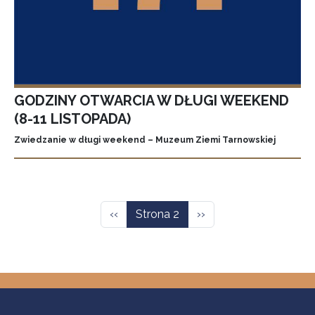
GODZINY OTWARCIA W DŁUGI WEEKEND
(8-11 LISTOPADA)
Zwiedzanie w długi weekend – Muzeum Ziemi Tarnowskiej
Stronicowanie
Poprzednia strona
Następna strona
‹‹
Strona 2
››