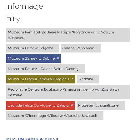
Informacje
Filtry:
Muzeum Pamiątek po Janie Matejce "Koryznówka" w Nowym
Wiśniczu
Muzeum Dwór w Dołędze
Galeria "Panorama"
Muzeum Zamek w Dębnie
Muzeum Ratusz - Galeria Sztuki Dawnej
Muzeum Historii Tarnowa i Regionu
Siedziba
Regionalne Centrum Edukacji o Pamięci im. gen. bryg. Zdzisława
Baszaka
Zagroda Felicji Curyłowej w Zalipiu
Muzeum Etnograficzne
Muzeum Wincentego Witosa w Wierzchosławicach
MUZEUM ZAMEK W DĘBNIE