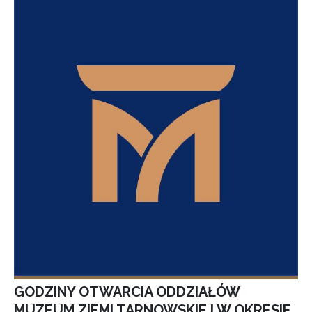
GODZINY OTWARCIA ODDZIAŁÓW
MUZEUM ZIEMI TARNOWSKIEJ W OKRESIE