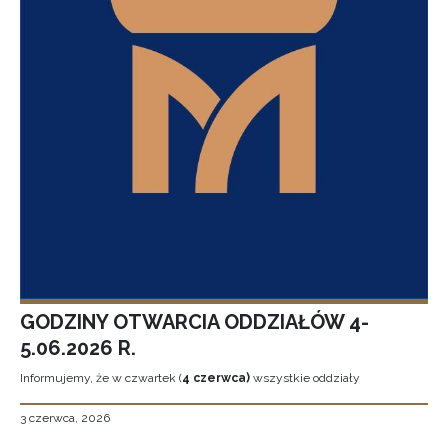
GODZINY OTWARCIA ODDZIAŁÓW 4-
5.06.2026 R.
Informujemy, że w czwartek (
4 czerwca)
wszystkie oddziały
3 czerwca, 2026