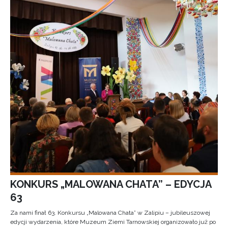
KONKURS „MALOWANA CHATA” – EDYCJA
63
Za nami finał 63. Konkursu „Malowana Chata” w Zalipiu – jubileuszowej
edycji wydarzenia, które Muzeum Ziemi Tarnowskiej organizowało już po