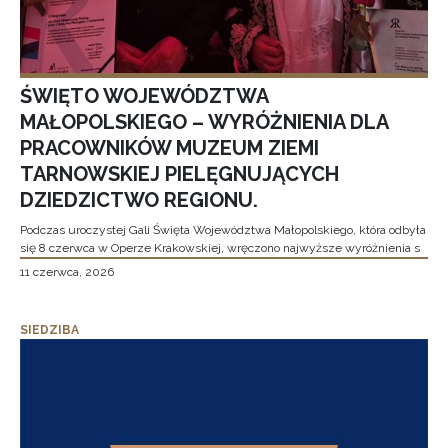
ŚWIĘTO WOJEWÓDZTWA
MAŁOPOLSKIEGO – WYRÓŻNIENIA DLA
PRACOWNIKÓW MUZEUM ZIEMI
TARNOWSKIEJ PIELĘGNUJĄCYCH
DZIEDZICTWO REGIONU.
Podczas uroczystej Gali Święta Województwa Małopolskiego, która odbyła
się 8 czerwca w Operze Krakowskiej, wręczono najwyższe wyróżnienia s
11 czerwca, 2026
SIEDZIBA