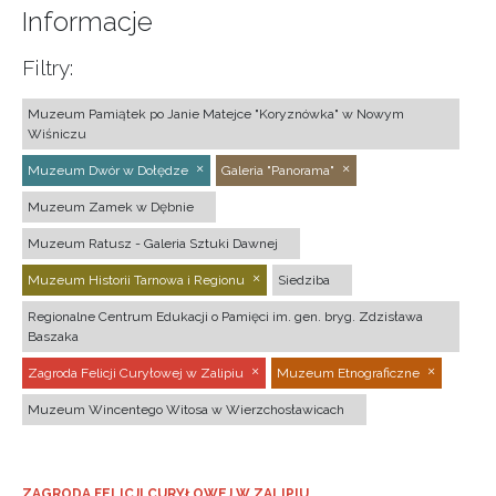
Informacje
Filtry:
Muzeum Pamiątek po Janie Matejce "Koryznówka" w Nowym
Wiśniczu
Muzeum Dwór w Dołędze
Galeria "Panorama"
Muzeum Zamek w Dębnie
Muzeum Ratusz - Galeria Sztuki Dawnej
Muzeum Historii Tarnowa i Regionu
Siedziba
Regionalne Centrum Edukacji o Pamięci im. gen. bryg. Zdzisława
Baszaka
Zagroda Felicji Curyłowej w Zalipiu
Muzeum Etnograficzne
Muzeum Wincentego Witosa w Wierzchosławicach
ZAGRODA FELICJI CURYŁOWEJ W ZALIPIU