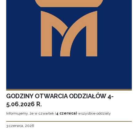
GODZINY OTWARCIA ODDZIAŁÓW 4-
5.06.2026 R.
Informujemy, że w czwartek (
4 czerwca)
wszystkie oddziały
3 czerwca, 2026