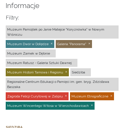
Informacje
Filtry:
Muzeum Pamiątek po Janie Matejce "Koryznówka" w Nowym
Wiśniczu
Muzeum Dwór w Dołędze
Galeria "Panorama"
Muzeum Zamek w Dębnie
Muzeum Ratusz - Galeria Sztuki Dawnej
Muzeum Historii Tarnowa i Regionu
Siedziba
Regionalne Centrum Edukacji o Pamięci im. gen. bryg. Zdzisława
Baszaka
Zagroda Felicji Curyłowej w Zalipiu
Muzeum Etnograficzne
Muzeum Wincentego Witosa w Wierzchosławicach
SIEDZIBA