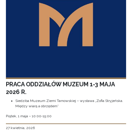
PRACA ODDZIAŁÓW MUZEUM 1-3 MAJA
2026 R.
Siedziba Muzeum Ziemi Tarnowskiej – wystawa „Zofia Stryjeńska.
Między wiarą a obrzędem”
Piątek, 1 maja – 10:00-15:00
27 kwietnia, 2026