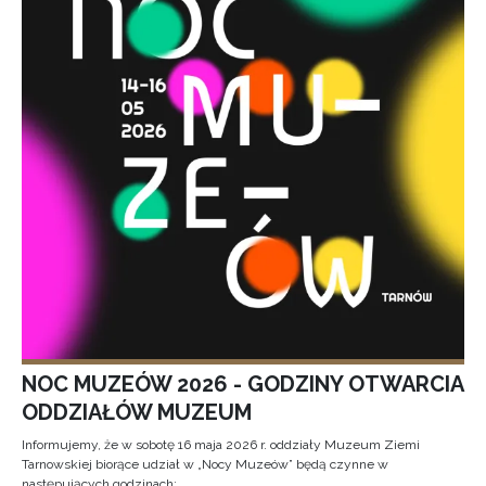
NOC MUZEÓW 2026 - GODZINY OTWARCIA
ODDZIAŁÓW MUZEUM
Informujemy, że w sobotę 16 maja 2026 r. oddziały Muzeum Ziemi
Tarnowskiej biorące udział w „Nocy Muzeów” będą czynne w
następujących godzinach: