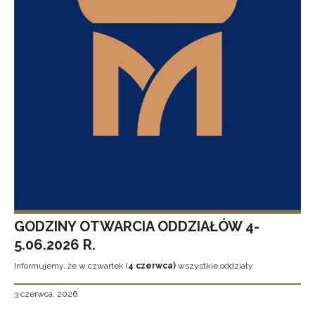
GODZINY OTWARCIA ODDZIAŁÓW 4-
5.06.2026 R.
Informujemy, że w czwartek (
4 czerwca)
wszystkie oddziały
3 czerwca, 2026