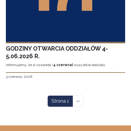
GODZINY OTWARCIA ODDZIAŁÓW 4-
5.06.2026 R.
Informujemy, że w czwartek (
4 czerwca)
wszystkie oddziały
3 czerwca, 2026
Stronicowanie
Następna strona
Strona 1
››