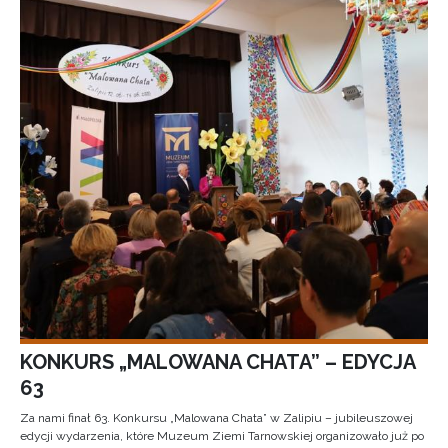
KONKURS „MALOWANA CHATA” – EDYCJA
63
Za nami finał 63. Konkursu „Malowana Chata” w Zalipiu – jubileuszowej
edycji wydarzenia, które Muzeum Ziemi Tarnowskiej organizowało już po