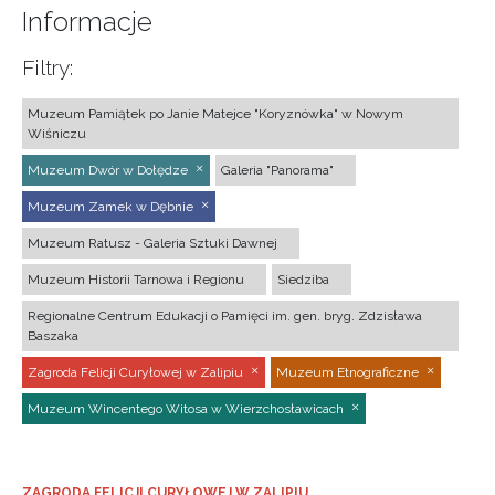
Informacje
Filtry:
Muzeum Pamiątek po Janie Matejce "Koryznówka" w Nowym
Wiśniczu
Muzeum Dwór w Dołędze
Galeria "Panorama"
Muzeum Zamek w Dębnie
Muzeum Ratusz - Galeria Sztuki Dawnej
Muzeum Historii Tarnowa i Regionu
Siedziba
Regionalne Centrum Edukacji o Pamięci im. gen. bryg. Zdzisława
Baszaka
Zagroda Felicji Curyłowej w Zalipiu
Muzeum Etnograficzne
Muzeum Wincentego Witosa w Wierzchosławicach
ZAGRODA FELICJI CURYŁOWEJ W ZALIPIU