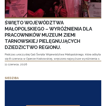
ŚWIĘTO WOJEWÓDZTWA
MAŁOPOLSKIEGO – WYRÓŻNIENIA DLA
PRACOWNIKÓW MUZEUM ZIEMI
TARNOWSKIEJ PIELĘGNUJĄCYCH
DZIEDZICTWO REGIONU.
Podczas uroczystej Gali Święta Województwa Małopolskiego, która odbyła
się 8 czerwca w Operze Krakowskiej, wręczono najwyższe wyróżnienia s
11 czerwca, 2026
SIEDZIBA