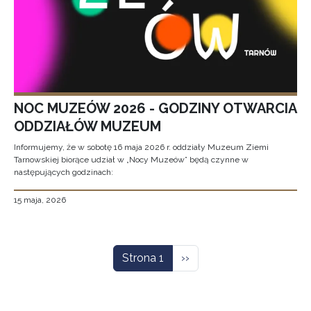
NOC MUZEÓW 2026 - GODZINY OTWARCIA
ODDZIAŁÓW MUZEUM
Informujemy, że w sobotę 16 maja 2026 r. oddziały Muzeum Ziemi
Tarnowskiej biorące udział w „Nocy Muzeów” będą czynne w
następujących godzinach:
15 maja, 2026
Stronicowanie
Następna strona
Strona 1
››