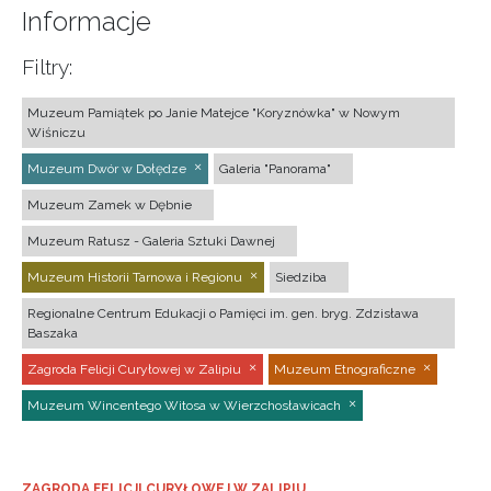
Informacje
Filtry:
Muzeum Pamiątek po Janie Matejce "Koryznówka" w Nowym
Wiśniczu
Muzeum Dwór w Dołędze
Galeria "Panorama"
Muzeum Zamek w Dębnie
Muzeum Ratusz - Galeria Sztuki Dawnej
Muzeum Historii Tarnowa i Regionu
Siedziba
Regionalne Centrum Edukacji o Pamięci im. gen. bryg. Zdzisława
Baszaka
Zagroda Felicji Curyłowej w Zalipiu
Muzeum Etnograficzne
Muzeum Wincentego Witosa w Wierzchosławicach
ZAGRODA FELICJI CURYŁOWEJ W ZALIPIU