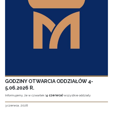
GODZINY OTWARCIA ODDZIAŁÓW 4-
5.06.2026 R.
Informujemy, że w czwartek (
4 czerwca)
wszystkie oddziały
3 czerwca, 2026