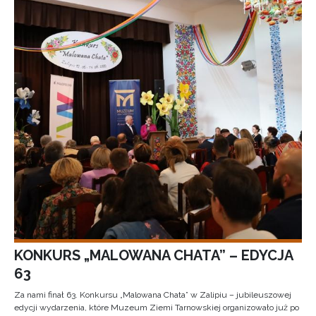
KONKURS „MALOWANA CHATA” – EDYCJA
63
Za nami finał 63. Konkursu „Malowana Chata” w Zalipiu – jubileuszowej
edycji wydarzenia, które Muzeum Ziemi Tarnowskiej organizowało już po