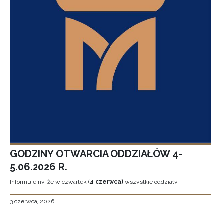
GODZINY OTWARCIA ODDZIAŁÓW 4-
5.06.2026 R.
Informujemy, że w czwartek (
4 czerwca)
wszystkie oddziały
3 czerwca, 2026