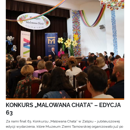
KONKURS „MALOWANA CHATA” – EDYCJA
63
Za nami finał 63. Konkursu „Malowana Chata” w Zalipiu – jubileuszowej
edycji wydarzenia, które Muzeum Ziemi Tarnowskiej organizowało już po