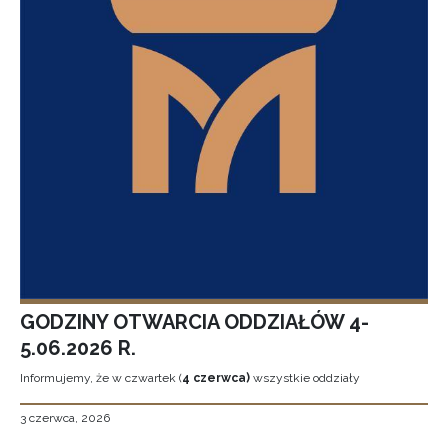
GODZINY OTWARCIA ODDZIAŁÓW 4-
5.06.2026 R.
Informujemy, że w czwartek (
4 czerwca)
wszystkie oddziały
3 czerwca, 2026