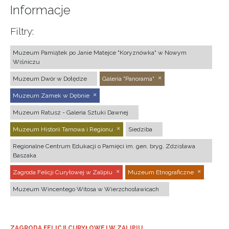
Informacje
Filtry:
Muzeum Pamiątek po Janie Matejce "Koryznówka" w Nowym
Wiśniczu
Muzeum Dwór w Dołędze
Galeria "Panorama"
Muzeum Zamek w Dębnie
Muzeum Ratusz - Galeria Sztuki Dawnej
Muzeum Historii Tarnowa i Regionu
Siedziba
Regionalne Centrum Edukacji o Pamięci im. gen. bryg. Zdzisława
Baszaka
Zagroda Felicji Curyłowej w Zalipiu
Muzeum Etnograficzne
Muzeum Wincentego Witosa w Wierzchosławicach
ZAGRODA FELICJI CURYŁOWEJ W ZALIPIU