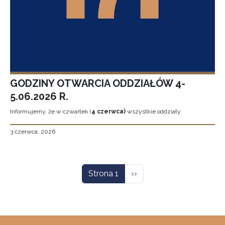
GODZINY OTWARCIA ODDZIAŁÓW 4-
5.06.2026 R.
Informujemy, że w czwartek (
4 czerwca)
wszystkie oddziały
3 czerwca, 2026
Stronicowanie
Następna strona
Strona 1
››