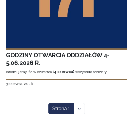
GODZINY OTWARCIA ODDZIAŁÓW 4-
5.06.2026 R.
Informujemy, że w czwartek (
4 czerwca)
wszystkie oddziały
3 czerwca, 2026
Stronicowanie
Następna strona
Strona 1
››