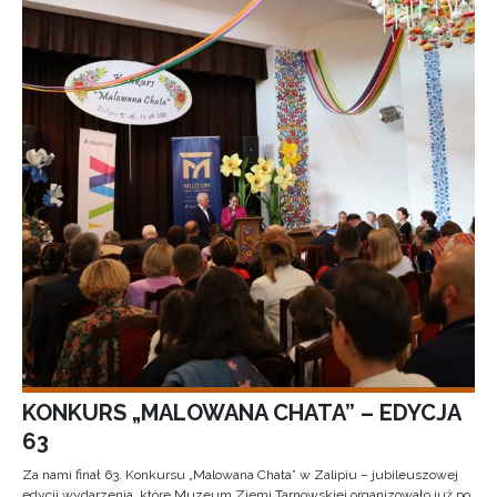
KONKURS „MALOWANA CHATA” – EDYCJA
63
Za nami finał 63. Konkursu „Malowana Chata” w Zalipiu – jubileuszowej
edycji wydarzenia, które Muzeum Ziemi Tarnowskiej organizowało już po