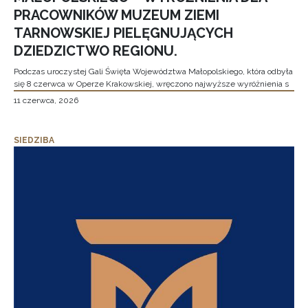
PRACOWNIKÓW MUZEUM ZIEMI
TARNOWSKIEJ PIELĘGNUJĄCYCH
DZIEDZICTWO REGIONU.
Podczas uroczystej Gali Święta Województwa Małopolskiego, która odbyła
się 8 czerwca w Operze Krakowskiej, wręczono najwyższe wyróżnienia s
11 czerwca, 2026
SIEDZIBA