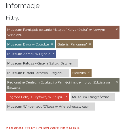
Informacje
Filtry:
Muzeum Pamiątek po Janie Matejce "Koryznówka" w Nowym
Wiśniczu
Muzeum Dwór w Dołędze
Galeria "Panorama"
Muzeum Zamek w Dębnie
Muzeum Ratusz - Galeria Sztuki Dawnej
Muzeum Historii Tarnowa i Regionu
Siedziba
Regionalne Centrum Edukacji o Pamięci im. gen. bryg. Zdzisława
Baszaka
Zagroda Felicji Curyłowej w Zalipiu
Muzeum Etnograficzne
Muzeum Wincentego Witosa w Wierzchosławicach
ZAGRODA FELICJI CURYŁOWEJ W ZALIPIU