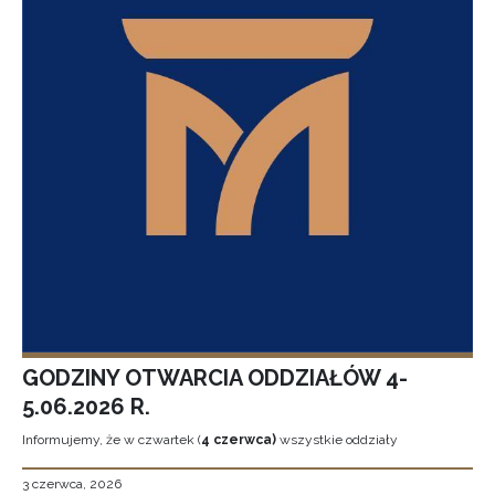
GODZINY OTWARCIA ODDZIAŁÓW 4-
5.06.2026 R.
Informujemy, że w czwartek (
4 czerwca)
wszystkie oddziały
3 czerwca, 2026