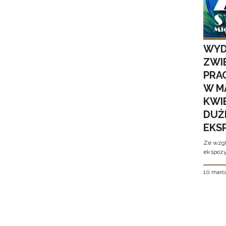
WYD
ZWI
PRAC
W M
KWI
DUŻ
EKS
Ze wzgl
ekspozyc
10 marc
Stron