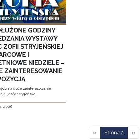
ŁUŻONE GODZINY
EDZANIA WYSTAWY
 ZOFII STRYJEŃSKIEJ
ARCOWE I
ETNIOWE NIEDZIELE –
E ZAINTERESOWANIE
POZYCJĄ
ędu na duże zainteresowanie
ją „Zofia Stryjeńska.
a, 2026
icowanie
Poprzednia strona
Nas
‹‹
Strona 2
››