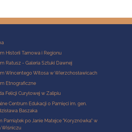
ba
 Historii Tarnowa i Regionu
 Ratusz - Galeria Sztuki Dawnej
m Wincentego Witosa w Wierzchosławicach
m Etnograficzne
a Felicji Curyłowej w Zalipiu
lne Centrum Edukacji o Pamięci im. gen.
dzisława Baszaka
 Pamiątek po Janie Matejce "Koryznówka" w
Wiśniczu