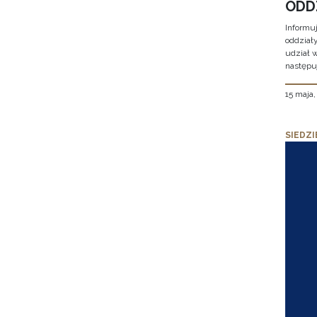
ODD
Informu
oddział
udział 
następu
15 maja
SIEDZI