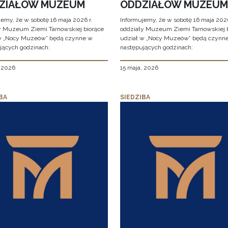
ZIAŁÓW MUZEUM
ODDZIAŁÓW MUZEUM
jemy, że w sobotę 16 maja 2026 r.
Informujemy, że w sobotę 16 maja 2026
y Muzeum Ziemi Tarnowskiej biorące
oddziały Muzeum Ziemi Tarnowskiej 
w „Nocy Muzeów” będą czynne w
udział w „Nocy Muzeów” będą czynn
jących godzinach:
następujących godzinach:
, 2026
15 maja, 2026
BA
SIEDZIBA