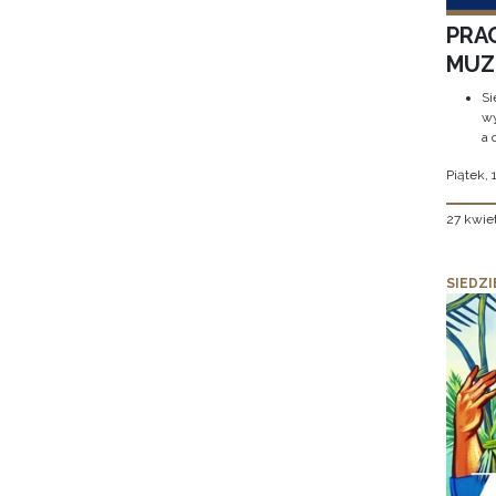
PRA
MUZE
Si
wy
a 
Piątek, 
27 kwie
SIEDZI