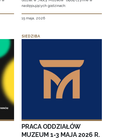
e w
udział w „Nocy Muzeów” będą czynne w
następujących godzinach:
15 maja, 2026
SIEDZIBA
PRACA ODDZIAŁÓW
MUZEUM 1-3 MAJA 2026 R.