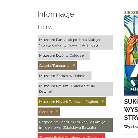
Informacje
SIEDZI
Filtry:
Muzeum Pamiątek po Janie Matejce
"Koryznówka" w Nowym Wiśniczu
Muzeum Dwór w Dołędze
Galeria "Panorama"
Muzeum Zamek w Dębnie
Muzeum Ratusz - Galeria Sztuki
Dawnej
SUK
Muzeum Historii Tarnowa i Regionu
WYS
Siedziba
STR
Regionalne Centrum Edukacji o Pamięci
Wystaw
im. gen. bryg. Zdzisława Baszaka
Zagroda Felicji Curyłowej w Zalipiu