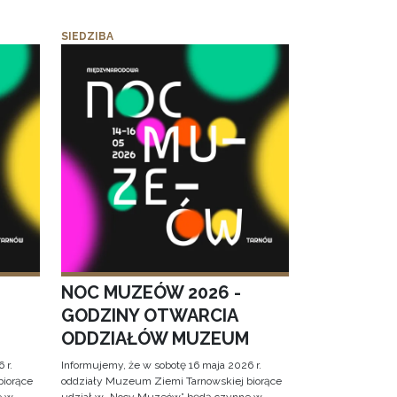
SIEDZIBA
NOC MUZEÓW 2026 -
GODZINY OTWARCIA
ODDZIAŁÓW MUZEUM
 r.
Informujemy, że w sobotę 16 maja 2026 r.
biorące
oddziały Muzeum Ziemi Tarnowskiej biorące