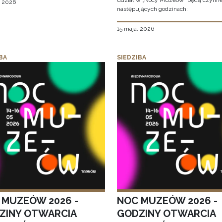
udział w „Nocy Muzeów” będą czynn
, 2026
następujących godzinach:
15 maja, 2026
BA
SIEDZIBA
 MUZEÓW 2026 -
NOC MUZEÓW 2026 -
ZINY OTWARCIA
GODZINY OTWARCIA