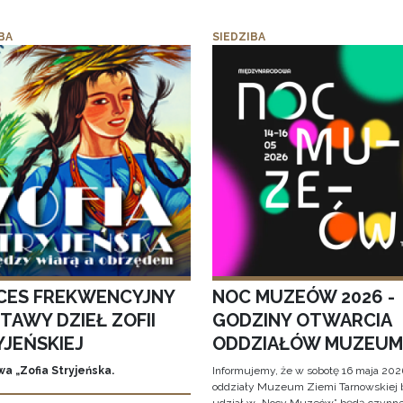
BA
SIEDZIBA
CES FREKWENCYJNY
NOC MUZEÓW 2026 -
TAWY DZIEŁ ZOFII
GODZINY OTWARCIA
YJEŃSKIEJ
ODDZIAŁÓW MUZEUM
a „Zofia Stryjeńska.
Informujemy, że w sobotę 16 maja 2026
oddziały Muzeum Ziemi Tarnowskiej 