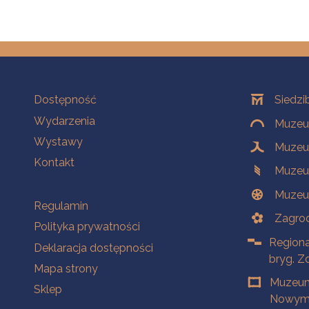
Na skróty
Oddziały
Dostępność
Siedzi
Wydarzenia
Muzeum
Wystawy
Muzeum
Kontakt
Muzeu
Muzeu
Na skróty
Regulamin
Zagrod
Polityka prywatności
Regiona
Deklaracja dostępności
bryg. Z
Mapa strony
Muzeum
Sklep
Nowym 