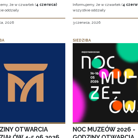
jemy, że w czwartek (
4 czerwca)
Informujemy, że w czwartek (
4 czerw
ie oddziały
wszystkie oddziały
ca, 2026
3 czerwca, 2026
BA
SIEDZIBA
ZINY OTWARCIA
NOC MUZEÓW 2026 -
ZIAŁÓW 4-5.06.2026
GODZINY OTWARCIA