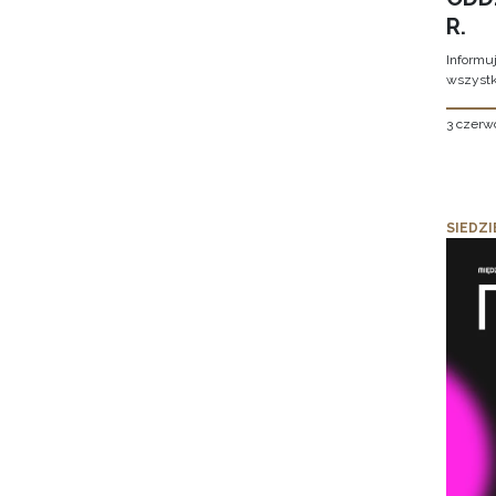
R.
Informu
wszystk
3 czerw
SIEDZI