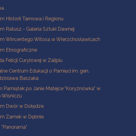
ba
 Historii Tarnowa i Regionu
 Ratusz - Galeria Sztuki Dawnej
m Wincentego Witosa w Wierzchosławicach
m Etnograficzne
a Felicji Curyłowej w Zalipiu
lne Centrum Edukacji o Pamięci im. gen.
dzisława Baszaka
 Pamiątek po Janie Matejce "Koryznówka" w
Wiśniczu
m Dwór w Dołędze
m Zamek w Dębnie
a "Panorama"