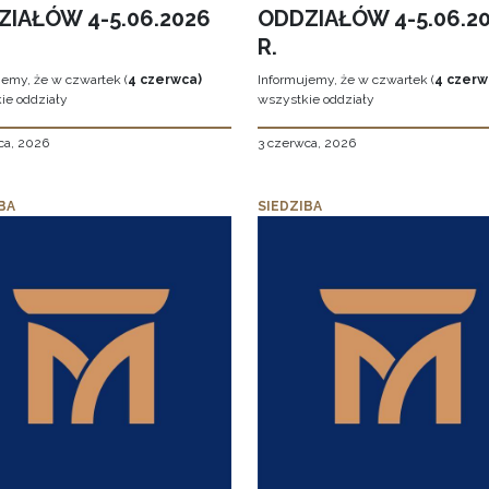
ZIAŁÓW 4-5.06.2026
ODDZIAŁÓW 4-5.06.2
R.
jemy, że w czwartek (
4 czerwca)
Informujemy, że w czwartek (
4 czerw
ie oddziały
wszystkie oddziały
ca, 2026
3 czerwca, 2026
BA
SIEDZIBA