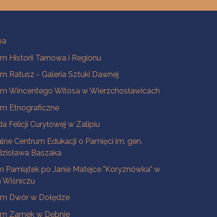
ba
 Historii Tarnowa i Regionu
 Ratusz - Galeria Sztuki Dawnej
m Wincentego Witosa w Wierzchosławicach
m Etnograficzne
a Felicji Curyłowej w Zalipiu
lne Centrum Edukacji o Pamięci im. gen.
dzisława Baszaka
 Pamiątek po Janie Matejce "Koryznówka" w
Wiśniczu
m Dwór w Dołędze
m Zamek w Dębnie