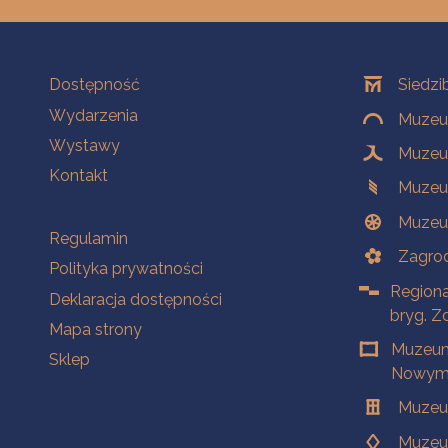
Na skróty
Oddziały
Dostępność
Siedzi
Wydarzenia
Muzeum
Wystawy
Muzeum
Kontakt
Muzeu
Muzeu
Na skróty
Regulamin
Zagrod
Polityka prywatności
Regiona
Deklaracja dostępności
bryg. Z
Mapa strony
Muzeum
Sklep
Nowym 
Muzeu
Muzeu