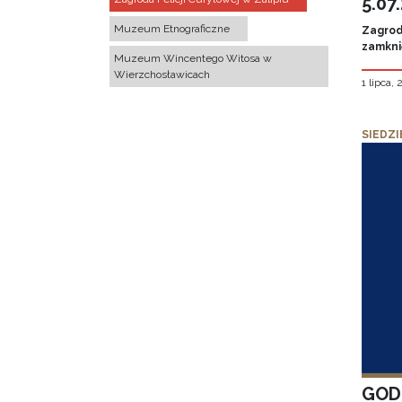
5.07
Muzeum Etnograficzne
Zagroda
zamknię
Muzeum Wincentego Witosa w
Wierzchosławicach
1 lipca,
SIEDZI
GOD