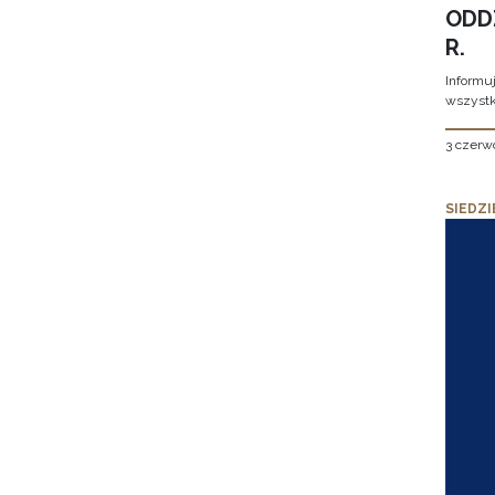
ODD
R.
Informu
wszystk
3 czerw
SIEDZI