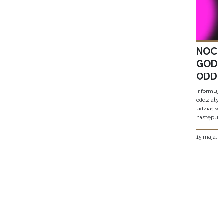
NOC
GOD
ODD
Informu
oddział
udział 
następu
15 maja
Stron