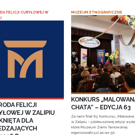
DA FELICJI CURYŁOWEJ W
MUZEUM ETNOGRAFICZNE
U
KONKURS „MALOWAN
ODA FELICJI
CHATA” – EDYCJA 63
YŁOWEJ W ZALIPIU
Za nami finał 63. Konkursu „Malowana
KNIĘTA DLA
w Zalipiu – jubileuszowej edycji wyda
EDZAJĄCYCH
które Muzeum Ziemi Tarnowskiej
organizowało już po raz 50.