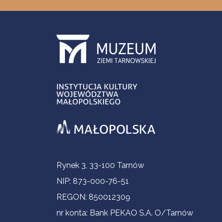
Informacje kontaktowe
Rynek 3, 33-100 Tarnów
NIP: 873-000-76-51
REGON: 850012309
nr konta: Bank PEKAO S.A. O/Tarnów