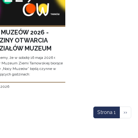
 MUZEÓW 2026 -
ZINY OTWARCIA
ZIAŁÓW MUZEUM
jemy, że w sobotę 16 maja 2026 r.
y Muzeum Ziemi Tarnowskiej biorące
w „Nocy Muzeów” będą czynne w
jących godzinach:
, 2026
icowanie
Nastę
Strona 1
››