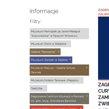
Informacje
ZAGRO
ZALIPI
Filtry:
Muzeum Pamiątek po Janie Matejce
"Koryznówka" w Nowym Wiśniczu
Muzeum Dwór w Dołędze
Galeria "Panorama"
Muzeum Zamek w Dębnie
Muzeum Ratusz - Galeria Sztuki
Dawnej
Muzeum Historii Tarnowa i Regionu
ZAGR
Siedziba
CUR
ZAM
Regionalne Centrum Edukacji o Pamięci
im. gen. bryg. Zdzisława Baszaka
ZWI
Zagroda Felicji Curyłowej w Zalipiu