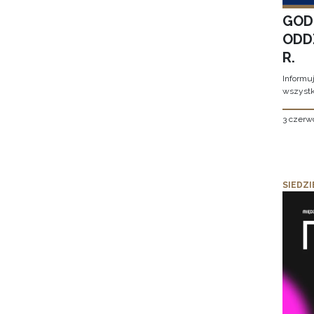
GOD
ODD
R.
Informu
wszystk
3 czerw
SIEDZI