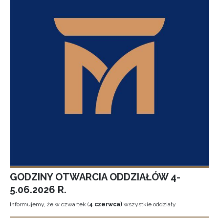
GODZINY OTWARCIA ODDZIAŁÓW 4-
5.06.2026 R.
Informujemy, że w czwartek (
4 czerwca)
wszystkie oddziały