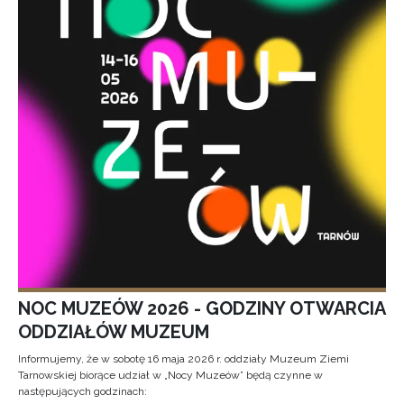
NOC MUZEÓW 2026 - GODZINY OTWARCIA
ODDZIAŁÓW MUZEUM
Informujemy, że w sobotę 16 maja 2026 r. oddziały Muzeum Ziemi
Tarnowskiej biorące udział w „Nocy Muzeów” będą czynne w
następujących godzinach: