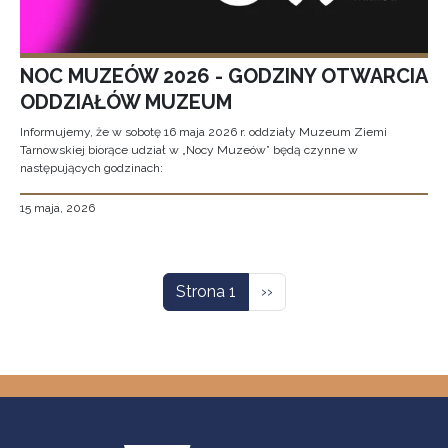
NOC MUZEÓW 2026 - GODZINY OTWARCIA
ODDZIAŁÓW MUZEUM
Informujemy, że w sobotę 16 maja 2026 r. oddziały Muzeum Ziemi
Tarnowskiej biorące udział w „Nocy Muzeów” będą czynne w
następujących godzinach:
15 maja, 2026
Stronicowanie
Następna strona
Strona 1
››