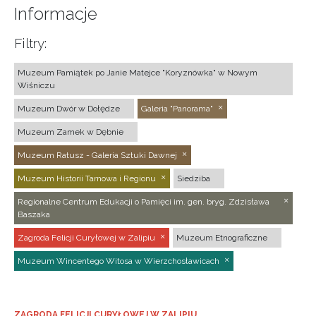
Informacje
Filtry:
Muzeum Pamiątek po Janie Matejce "Koryznówka" w Nowym
Wiśniczu
Muzeum Dwór w Dołędze
Galeria "Panorama"
Muzeum Zamek w Dębnie
Muzeum Ratusz - Galeria Sztuki Dawnej
Muzeum Historii Tarnowa i Regionu
Siedziba
Regionalne Centrum Edukacji o Pamięci im. gen. bryg. Zdzisława
Baszaka
Zagroda Felicji Curyłowej w Zalipiu
Muzeum Etnograficzne
Muzeum Wincentego Witosa w Wierzchosławicach
ZAGRODA FELICJI CURYŁOWEJ W ZALIPIU