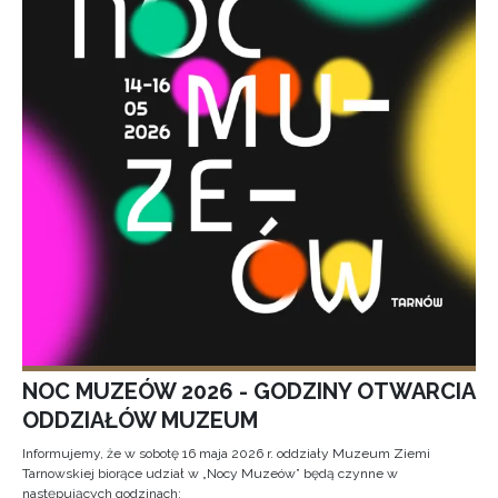
NOC MUZEÓW 2026 - GODZINY OTWARCIA
ODDZIAŁÓW MUZEUM
Informujemy, że w sobotę 16 maja 2026 r. oddziały Muzeum Ziemi
Tarnowskiej biorące udział w „Nocy Muzeów” będą czynne w
następujących godzinach: