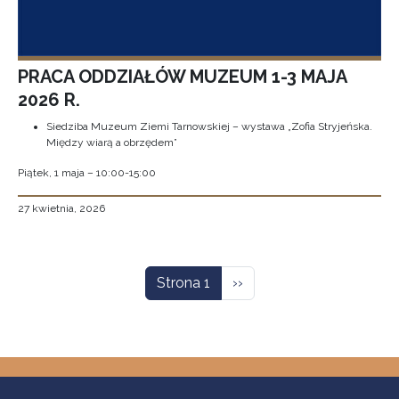
PRACA ODDZIAŁÓW MUZEUM 1-3 MAJA
2026 R.
Siedziba Muzeum Ziemi Tarnowskiej – wystawa „Zofia Stryjeńska.
Między wiarą a obrzędem”
Piątek, 1 maja – 10:00-15:00
27 kwietnia, 2026
Stronicowanie
Następna strona
Strona 1
››