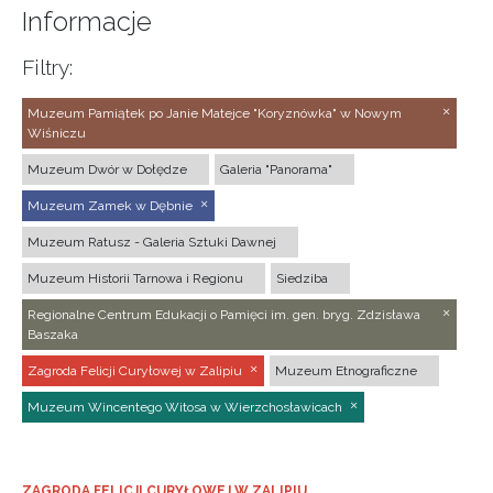
Informacje
Filtry:
Muzeum Pamiątek po Janie Matejce "Koryznówka" w Nowym
Wiśniczu
Muzeum Dwór w Dołędze
Galeria "Panorama"
Muzeum Zamek w Dębnie
Muzeum Ratusz - Galeria Sztuki Dawnej
Muzeum Historii Tarnowa i Regionu
Siedziba
Regionalne Centrum Edukacji o Pamięci im. gen. bryg. Zdzisława
Baszaka
Zagroda Felicji Curyłowej w Zalipiu
Muzeum Etnograficzne
Muzeum Wincentego Witosa w Wierzchosławicach
ZAGRODA FELICJI CURYŁOWEJ W ZALIPIU