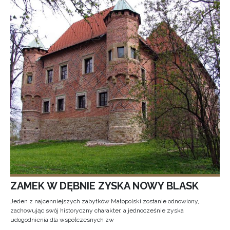
ZAMEK W DĘBNIE ZYSKA NOWY BLASK
Jeden z najcenniejszych zabytków Małopolski zostanie odnowiony,
zachowując swój historyczny charakter, a jednocześnie zyska
udogodnienia dla współczesnych zw