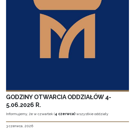
GODZINY OTWARCIA ODDZIAŁÓW 4-
5.06.2026 R.
Informujemy, że w czwartek (
4 czerwca)
wszystkie oddziały
3 czerwca, 2026