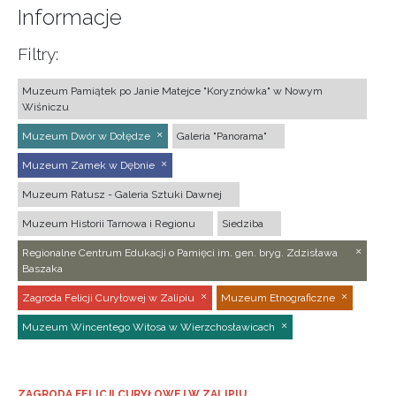
Informacje
Filtry:
Muzeum Pamiątek po Janie Matejce "Koryznówka" w Nowym
Wiśniczu
Muzeum Dwór w Dołędze
Galeria "Panorama"
Muzeum Zamek w Dębnie
Muzeum Ratusz - Galeria Sztuki Dawnej
Muzeum Historii Tarnowa i Regionu
Siedziba
Regionalne Centrum Edukacji o Pamięci im. gen. bryg. Zdzisława
Baszaka
Zagroda Felicji Curyłowej w Zalipiu
Muzeum Etnograficzne
Muzeum Wincentego Witosa w Wierzchosławicach
ZAGRODA FELICJI CURYŁOWEJ W ZALIPIU