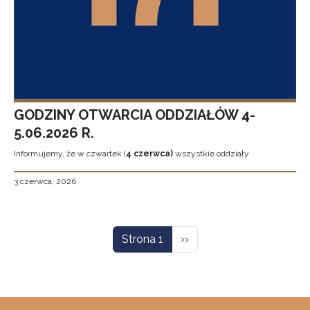
GODZINY OTWARCIA ODDZIAŁÓW 4-
5.06.2026 R.
Informujemy, że w czwartek (
4 czerwca)
wszystkie oddziały
3 czerwca, 2026
Stronicowanie
Następna strona
Strona 1
››