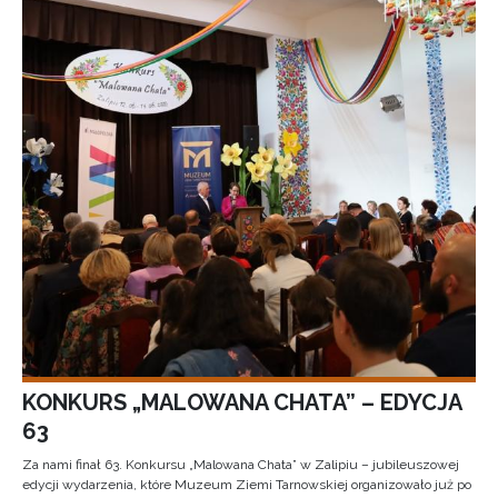
KONKURS „MALOWANA CHATA” – EDYCJA
63
Za nami finał 63. Konkursu „Malowana Chata” w Zalipiu – jubileuszowej
edycji wydarzenia, które Muzeum Ziemi Tarnowskiej organizowało już po