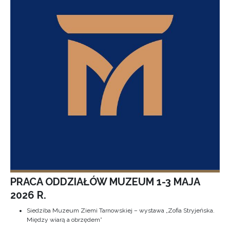
PRACA ODDZIAŁÓW MUZEUM 1-3 MAJA
2026 R.
Siedziba Muzeum Ziemi Tarnowskiej – wystawa „Zofia Stryjeńska.
Między wiarą a obrzędem”