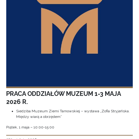
PRACA ODDZIAŁÓW MUZEUM 1-3 MAJA
2026 R.
Siedziba Muzeum Ziemi Tarnowskiej – wystawa „Zofia Stryjeńska.
Między wiarą a obrzędem”
Piątek, 1 maja – 10:00-15:00