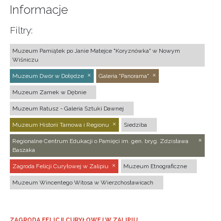
Informacje
Filtry:
Muzeum Pamiątek po Janie Matejce "Koryznówka" w Nowym
Wiśniczu
Muzeum Dwór w Dołędze
Galeria "Panorama"
Muzeum Zamek w Dębnie
Muzeum Ratusz - Galeria Sztuki Dawnej
Muzeum Historii Tarnowa i Regionu
Siedziba
Regionalne Centrum Edukacji o Pamięci im. gen. bryg. Zdzisława
Baszaka
Zagroda Felicji Curyłowej w Zalipiu
Muzeum Etnograficzne
Muzeum Wincentego Witosa w Wierzchosławicach
ZAGRODA FELICJI CURYŁOWEJ W ZALIPIU