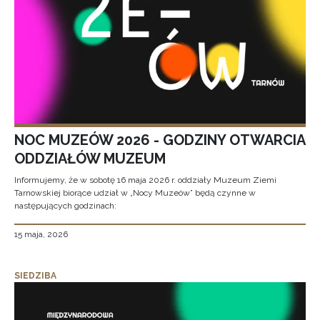
NOC MUZEÓW 2026 - GODZINY OTWARCIA
ODDZIAŁÓW MUZEUM
Informujemy, że w sobotę 16 maja 2026 r. oddziały Muzeum Ziemi
Tarnowskiej biorące udział w „Nocy Muzeów” będą czynne w
następujących godzinach:
15 maja, 2026
SIEDZIBA