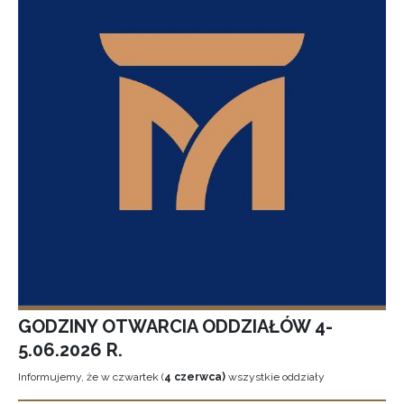
GODZINY OTWARCIA ODDZIAŁÓW 4-
5.06.2026 R.
Informujemy, że w czwartek (
4 czerwca)
wszystkie oddziały