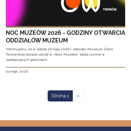
NOC MUZEÓW 2026 - GODZINY OTWARCIA
ODDZIAŁÓW MUZEUM
Informujemy, że w sobotę 16 maja 2026 r. oddziały Muzeum Ziemi
Tarnowskiej biorące udział w „Nocy Muzeów” będą czynne w
następujących godzinach:
15 maja, 2026
Stronicowanie
Następna strona
Strona 1
››