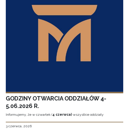
GODZINY OTWARCIA ODDZIAŁÓW 4-
5.06.2026 R.
Informujemy, że w czwartek (
4 czerwca)
wszystkie oddziały
3 czerwca, 2026