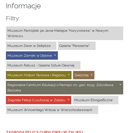
Informacje
Filtry:
Muzeum Pamiątek po Janie Matejce "Koryznówka" w Nowym
Wiśniczu
Muzeum Dwór w Dołędze
Galeria "Panorama"
Muzeum Zamek w Dębnie
Muzeum Ratusz - Galeria Sztuki Dawnej
Muzeum Historii Tarnowa i Regionu
Siedziba
Regionalne Centrum Edukacji o Pamięci im. gen. bryg. Zdzisława
Baszaka
Zagroda Felicji Curyłowej w Zalipiu
Muzeum Etnograficzne
Muzeum Wincentego Witosa w Wierzchosławicach
ZAGRODA FELICJI CURYŁOWEJ W ZALIPIU