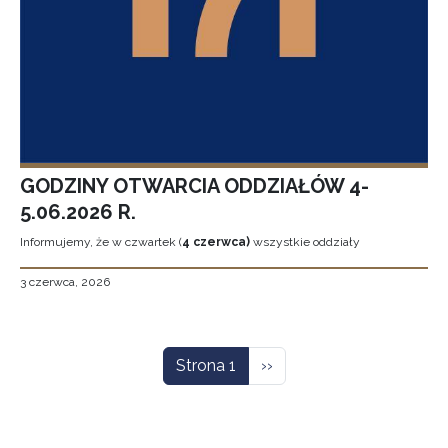
GODZINY OTWARCIA ODDZIAŁÓW 4-
5.06.2026 R.
Informujemy, że w czwartek (
4 czerwca)
wszystkie oddziały
3 czerwca, 2026
Stronicowanie
Następna strona
Strona 1
››