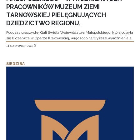
PRACOWNIKÓW MUZEUM ZIEMI
TARNOWSKIEJ PIELĘGNUJĄCYCH
DZIEDZICTWO REGIONU.
Podczas uroczystej Gali Święta Województwa Małopolskiego, która odbyła
się 8 czerwca w Operze Krakowskiej, wręczono najwyższe wyróżnienia s
11 czerwca, 2026
SIEDZIBA