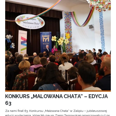
KONKURS „MALOWANA CHATA” – EDYCJA
63
Za nami finał 63. Konkursu „Malowana Chata” w Zalipiu – jubileuszowej
edycji wydarzenia, które Muzeum Ziemi Tarnowskiej organizowało już po