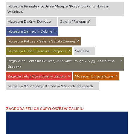
Muzeum Pamiątek po Janie Matejce "Koryznówka" w Nowym
Wiśniczu
Muzeum Dwór w Dołędze
Galeria "Panorama"
Muzeum Zamek w Dębnie
Muzeum Ratusz - Galeria Sztuki Dawnej
Muzeum Historii Tarnowa i Regionu
Siedziba
Regionalne Centrum Edukacji o Pamięci im. gen. bryg. Zdzisława
Baszaka
Zagroda Felicji Curyłowej w Zalipiu
Muzeum Etnograficzne
Muzeum Wincentego Witosa w Wierzchosławicach
ZAGRODA FELICJI CURYŁOWEJ W ZALIPIU