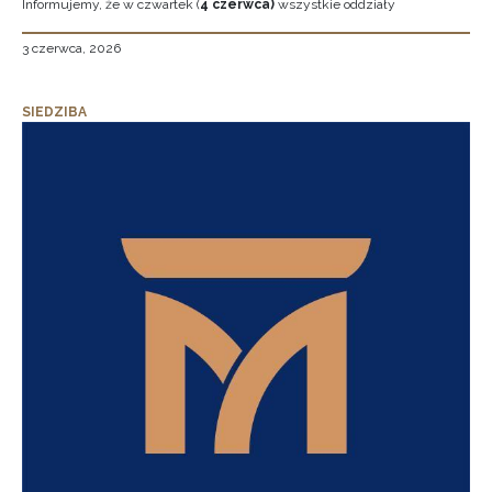
Informujemy, że w czwartek (
4 czerwca)
wszystkie oddziały
3 czerwca, 2026
SIEDZIBA