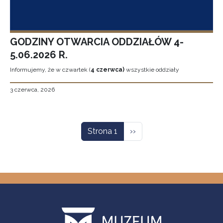
GODZINY OTWARCIA ODDZIAŁÓW 4-
5.06.2026 R.
Informujemy, że w czwartek (
4 czerwca)
wszystkie oddziały
3 czerwca, 2026
Stronicowanie
Następna strona
Strona 1
››