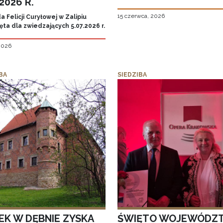
.2026 R.
15 czerwca, 2026
 Felicji Curyłowej w Zalipiu
ta dla zwiedzających 5.07.2026 r.
 2026
BA
SIEDZIBA
EK W DĘBNIE ZYSKA
ŚWIĘTO WOJEWÓDZ