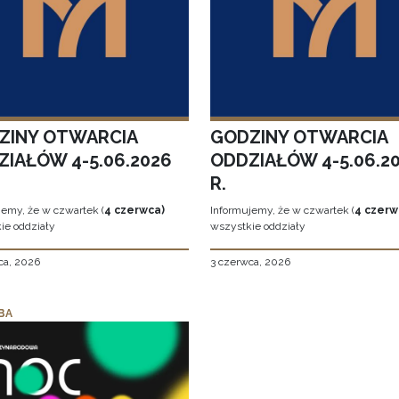
ZINY OTWARCIA
GODZINY OTWARCIA
ZIAŁÓW 4-5.06.2026
ODDZIAŁÓW 4-5.06.2
R.
jemy, że w czwartek (
4 czerwca)
Informujemy, że w czwartek (
4 czerw
ie oddziały
wszystkie oddziały
ca, 2026
3 czerwca, 2026
BA