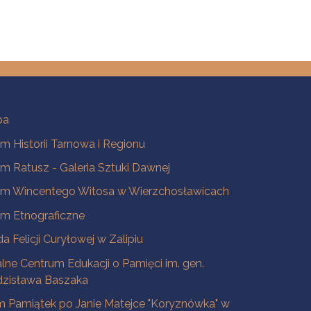
pna strona
ba
 Historii Tarnowa i Regionu
 Ratusz - Galeria Sztuki Dawnej
m Wincentego Witosa w Wierzchosławicach
m Etnograficzne
a Felicji Curyłowej w Zalipiu
lne Centrum Edukacji o Pamięci im. gen.
dzisława Baszaka
 Pamiątek po Janie Matejce "Koryznówka" w