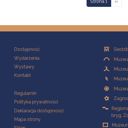
Nastę
Strona 1
››
Na skróty
Oddziały
Dostępność
Siedzi
Wydarzenia
Muzeum
Wystawy
Muzeum
Kontakt
Muzeu
Muzeu
Na skróty
Regulamin
Zagrod
Polityka prywatności
Regiona
Deklaracja dostępności
bryg. Z
Mapa strony
Muzeum
Sklep