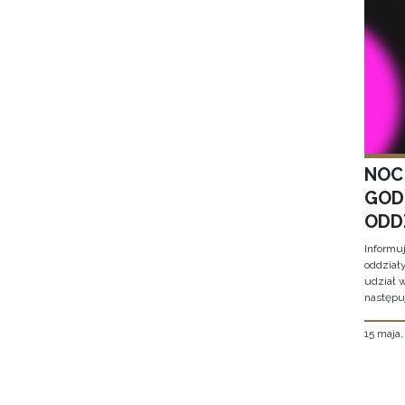
NOC
GOD
ODD
Informu
oddział
udział 
następu
15 maja
Stron