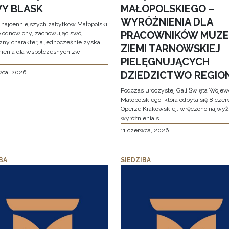
Y BLASK
MAŁOPOLSKIEGO –
WYRÓŻNIENIA DLA
 najcenniejszych zabytków Małopolski
PRACOWNIKÓW MUZ
e odnowiony, zachowując swój
zny charakter, a jednocześnie zyska
ZIEMI TARNOWSKIEJ
ienia dla współczesnych zw
PIELĘGNUJĄCYCH
wca, 2026
DZIEDZICTWO REGIO
Podczas uroczystej Gali Święta Woje
Małopolskiego, która odbyła się 8 cze
Operze Krakowskiej, wręczono najwy
wyróżnienia s
11 czerwca, 2026
BA
SIEDZIBA