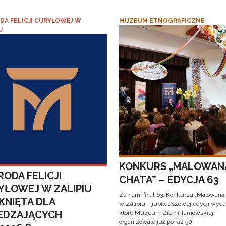
DA FELICJI CURYŁOWEJ W
MUZEUM ETNOGRAFICZNE
U
KONKURS „MALOWAN
ODA FELICJI
CHATA” – EDYCJA 63
YŁOWEJ W ZALIPIU
Za nami finał 63. Konkursu „Malowana
KNIĘTA DLA
w Zalipiu – jubileuszowej edycji wyda
EDZAJĄCYCH
które Muzeum Ziemi Tarnowskiej
organizowało już po raz 50.