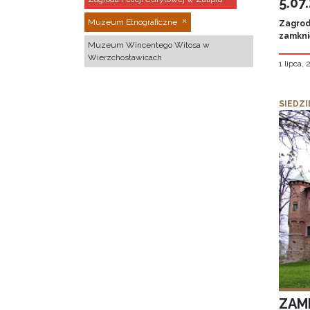
5.07
Muzeum Etnograficzne
Zagroda
zamknię
Muzeum Wincentego Witosa w
Wierzchosławicach
1 lipca,
SIEDZI
ZAM